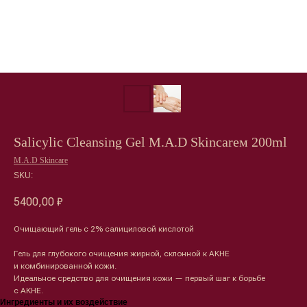
Salicylic Cleansing Gel M.A.D Skincareм 200ml
M.A.D Skincare
SKU:
5400,00
₽
Очищающий гель с 2% салициловой кислотой
Гель для глубокого очищения жирной, склонной к АКНЕ
и комбинированной кожи.
Идеальное средство для очищения кожи — первый шаг к борьбе
Лицо
Тело
с АКНЕ.
Ингредиенты и их воздействие