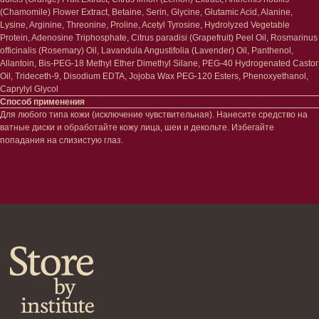
Маски и патчи
Средства для ванны
(Chamomile) Flower Extract, Betaine, Serin, Glycine, Glutamic Acid, Alanine,
Уход за губами
Lysine, Arginine, Threonine, Proline, Acetyl Tyrosine, Hydrolyzed Vegetable
Гаджеты
Protein, Adenosine Triphosphate, Citrus paradisi (Grapefruit) Peel Oil, Rosmarinus
Декоротивная косметика
Сертификаты
officinalis (Rosemary) Oil, Lavandula Angustifolia (Lavender) Oil, Panthenol,
Волосы
Allantoin, Bis-PEG-18 Methyl Ether Dimethyl Silane, PEG-40 Hydrogenated Castor
Наборы
Проблемы
Oil, Trideceth-9, Disodium EDTA, Jojoba Wax PEG-120 Esters, Phenoxyethanol,
Шампуни
Caprylyl Glycol
Кондиционеры/бальзамы
Способ применения
Для любого типа кожи (исключение чувствительная). Нанесите средство на
Маски/скрабы
ватные диски и обработайте кожу лица, шеи и декольте. Избегайте
Сыворотки/лосьоны
попадания на слизистую глаз.
Спреи
Средства для укладки
Клиентам
Система лояльности
Доставка и самовывоз
Оплата и возврат
Согласие на обработку
персональных данных
Политика
конфиденциальности
Договор оферта
Реквизиты и контакты