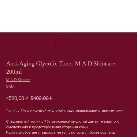
Anti-Aging Glycolic Toner M.A.D Skincare
200ml
M.A.D Skincare
SKU:
4590,00
₽
5400,00
₽
Тоник с 7% гликолевой кислотой предотвращающий старение кожи
Специальный тоник с 7% гликолевой кислотой для интенсивного
омоложения и предотвращения старения кожи.
Кожа приобретает гладкость, ее тон становится более ровным,