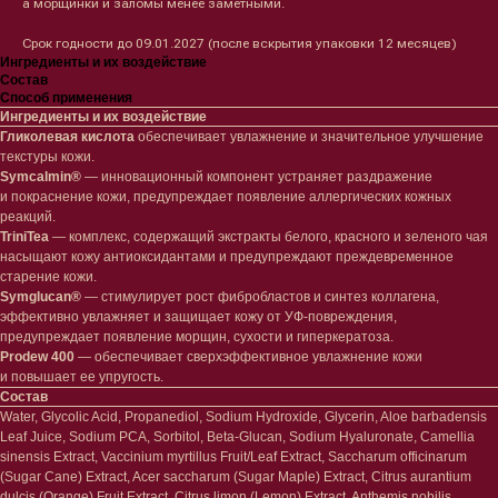
а морщинки и заломы менее заметными.
Срок годности до 09.01.2027 (после вскрытия упаковки 12 месяцев)
Ингредиенты и их воздействие
Состав
Способ применения
Ингредиенты и их воздействие
Гликолевая кислота
обеспечивает увлажнение и значительное улучшение
текстуры кожи.
Symcalmin®
— инновационный компонент устраняет раздражение
и покраснение кожи, предупреждает появление аллергических кожных
реакций.
TriniTea
— комплекс, содержащий экстракты белого, красного и зеленого чая
насыщают кожу антиоксидантами и предупреждают преждевременное
старение кожи.
Symglucan®
— стимулирует рост фибробластов и синтез коллагена,
Лицо
Тело
эффективно увлажняет и защищает кожу от УФ-повреждения,
предупреждает появление морщин, сухости и гиперкератоза.
Проблемы
Проблемы
Prodew 400
— обеспечивает сверхэффективное увлажнение кожи
Очищение
Кремы
и повышает ее упругость.
Увлажнение/питание
Лосьоны
Состав
Сыворотки/ эссенции
Очищение
Water, Glycolic Acid, Propanediol, Sodium Hydroxide, Glycerin, Aloe barbadensis
Ретинол
Шея и зона декольте
Leaf Juice, Sodium PCA, Sorbitol, Beta-Glucan, Sodium Hyaluronate, Camellia
Защита от солнца
Пилинги/масла
sinensis Extract, Vaccinium myrtillus Fruit/Leaf Extract, Saccharum officinarum
Тонизация
Уход за руками
(Sugar Cane) Extract, Acer saccharum (Sugar Maple) Extract, Citrus aurantium
Восстановление
Уход за ногами
dulcis (Orange) Fruit Extract, Citrus limon (Lemon) Extract, Anthemis nobilis