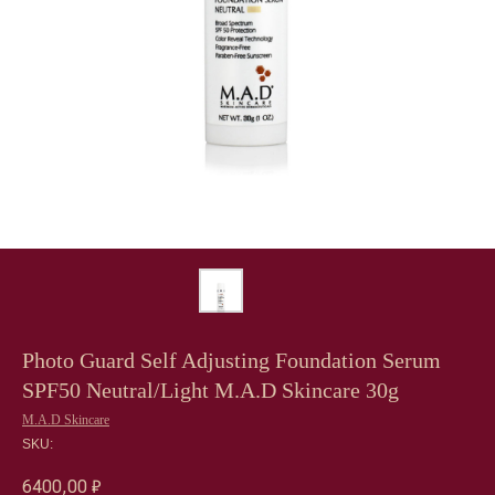
Photo Guard Self Adjusting Foundation Serum
SPF50 Neutral/Light M.A.D Skincare 30g
M.A.D Skincare
Лицо
Тело
SKU:
Проблемы
Проблемы
Очищение
Кремы
6400,00
₽