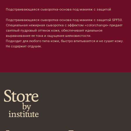
Увлажнение/питание
Лосьоны
Сыворотки/ эссенции
Очищение
Подстраивающаяся сыворотка-основа под макияж с защитой
Ретинол
Шея и зона декольте
Защита от солнца
Пилинги/масла
Подстраивающаяся сыворотка-основа под макияж с защитой SPF50.
Тонизация
Уход за руками
Специальная нежирная сыворотка с эффектом «colorchange» придает
Восстановление
Уход за ногами
светлый пудровый оттенок коже, обеспечивает идеальное
Маски и патчи
Средства для ванны
выравнивание ее тона и ощущение шелковистости.
Уход за губами
Гаджеты
Подходит для любого типа кожи, быстро впитывается и не сушит кожу.
Декоротивная косметика
Не содержит отдушек.
Сертификаты
Волосы
Наборы
Проблемы
Шампуни
Кондиционеры/бальзамы
Маски/скрабы
Сыворотки/лосьоны
Спреи
Средства для укладки
Клиентам
Система лояльности
Доставка и самовывоз
Оплата и возврат