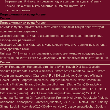
Выравнивает Р Н кожи и идеально подготавливает ее к дальнейшему
нанесению активных компонентов, значительно улучшая
их проникновение.
Ингредиенты и их воздействие
Состав
Ингредиенты и их воздействие
Комплекс мульти-фруктовых кислот мягко обновляют кожу и препятствуют
появлению гиперкератоза.
Экстракты зеленого, белого и красного чая предупреждают повреждение
Лицо
Тело
свободными радикалами.
Экстракты Арники и Календулы успокаивают кожу и устраняют покраснения
Проблемы
Проблемы
и раздражения кожи.
Очищение
Кремы
Unirepair T-43 — запатентованный комплекс аминокислот предупреждает
Увлажнение/питание
Лосьоны
повреждение клеток кожи УФ излучением и способствует их восстановлению.
Сыворотки/ эссенции
Очищение
Состав
Ретинол
Шея и зона декольте
Water, Propanediol, Hamamelis virginiana (Witch Hazel) Distillate, Glycerin,
Защита от солнца
Пилинги/масла
Sodium Hyaluronate, Camellia sinensis Extract, Arnica montana Flower Extract,
Тонизация
Уход за руками
Vaccinium macrocarpon (Cranberry) Fruit Extract, Algae, Calendula officinalis
Восстановление
Уход за ногами
Flower Extract, Porphyra umbilicalis/Porphyra umbilicalis Extract, Vaccinium
Маски и патчи
Средства для ванны
myrtillus Fruit/Leaf Extract, Saccharum officinarum (Sugar Cane) Extract, Acer
Уход за губами
Гаджеты
saccharum (Sugar Maple) Extract, Citrus aurantium dulcis (Orange) Fruit Extract,
Декоротивная косметика
Citrus limon (Lemon) Extract, Lavandula angustifolia (Lavender) Oil, Citrus
Сертификаты
tangerina (Tangerine) Oil, Acetyl Tyrosine, Proline, Hydrolyzed Vegetable Protein,
Волосы
Adenosine Triphosphate, Panthenol, Allantoin, Bis-PEG-18 Methyl Ether Dimethyl
Наборы
Проблемы
Silane, Lecithin, Acrylates/C10−30 Alkyl Acrylate Crosspolymer, Alcohol, Sodium
Шампуни