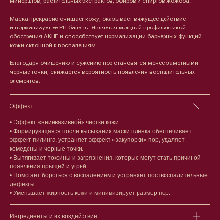
минералов, растительных экстрактов, эфиров и спиртов жожоба.
Маска прекрасно очищает кожу, оказывает вяжущее действие
и нормализует её РН баланс. Является мощной профилактикой
обострения АКНЕ и способствует нормализации барьерных функций
кожи склонной к воспалениям.
Благодаря очищению и сужению пор становятся менее заметными
черные точки, снижается вероятность появления воспалительных
элементов.
Лицо
Тело
Эффект
Проблемы
Проблемы
• Эффект «неинвазивной» чистки кожи.
Очищение
Кремы
• Формирующаяся после высыхания маски пленка обеспечивает
Увлажнение/питание
Лосьоны
эффект пилинга, устраняет эффект «закупорки» пор, удаляет
Сыворотки/ эссенции
Очищение
комедоны и черные точки.
Ретинол
Шея и зона декольте
• Вытягивает токсины и загрязнения, которые могут стать причиной
Защита от солнца
Пилинги/масла
появления прыщей и угрей.
• Помогает бороться с воспалением и устраняет поствоспалительные
Тонизация
Уход за руками
дефекты.
Восстановление
Уход за ногами
• Уменьшает жирность кожи и минимизирует размер пор.
Маски и патчи
Средства для ванны
Уход за губами
Гаджеты
Декоротивная косметика
Ингредиенты и их воздействие