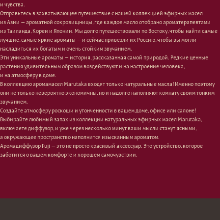
и чувства.
Отправьтесь в захватывающее путешествие с нашей коллекцией эфирных масел
из Азии — ароматной сокровищницы, где каждое масло отобрано ароматерапевтами
Лицо
Тело
из Таиланда, Кореи и Японии. Мы долго путешествовали по Востоку, чтобы найти самые
Проблемы
Проблемы
лучшие, самые яркие ароматы — и сейчас привезли их Россию, чтобы вы могли
Очищение
Кремы
насладиться их богатым и очень стойким звучанием.
Увлажнение/питание
Лосьоны
Эти уникальные ароматы — история, рассказанная самой природой. Редкие ценные
Сыворотки/ эссенции
Очищение
растения удивительным образом воздействуют и на настроение человека,
и на атмосферу в доме.
Ретинол
Шея и зона декольте
В коллекцию аромамасел Marutaka входят только натуральные масла! Именно поэтому
Защита от солнца
Пилинги/масла
они не только невероятно экономичны, но и надолго наполняют комнату своим тонким
Тонизация
Уход за руками
звучанием.
Восстановление
Уход за ногами
Создайте атмосферу роскоши и утонченности в вашем доме, офисе или салоне!
Маски и патчи
Средства для ванны
Выбирайте любимый запах из коллекции натуральных эфирных масел Marutaka,
Уход за губами
Гаджеты
включаете диффузор, и уже через несколько минут ваши мысли станут ясными,
Декоротивная косметика
Сертификаты
а окружающее пространство наполнится изысканным ароматом.
Волосы
Аромадиффузор Fuji — это не просто красивый аксессуар. Это устройство, которое
Наборы
заботится о вашем комфорте и хорошем самочувствии.
Проблемы
Шампуни
Кондиционеры/бальзамы
Маски/скрабы
Сыворотки/лосьоны
Спреи
Средства для укладки