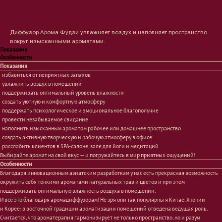
Оформить предзаказ →
Диффузор Арома Фудзи увлажняет воздух и наполняет пространство
вокруг изысканными ароматами.
Показания
Особенности
Показания
избавиться от неприятных запахов
увлажнить воздух в помещении
поддерживать оптимальный уровень влажности
создать уютную и комфортную атмосферу
поддержать психологическое и эмоциональное благополучие
провести незабываемое свидание
наполнить изысканным ароматом рабочее или домашнее пространство
создать активную творческую и рабочую атмосферу в офисе
расслабить клиентов в SPA-салоне, зале для йоги и медитаций
Выбирайте аромат на свой вкус — и погружайтесь в мир приятных ощущений!
Особенности
Благодаря инновационным азиатским разработкам у нас есть прекрасная возможность
окружить себя тонкими ароматами натуральных трав и цветов и при этом
поддерживать оптимальную влажность воздуха в помещении.
И всё это благодаря аромадиффузорам! Не зря они так популярны я Китае, Японии
и Корее: в восточной традиции ароматизации помещений отведена ведущая роль.
Считается, что ароматерапия гармонизирует не только пространство, но и разум