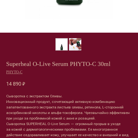
Superheal O-Live Serum РHYTO-C 30ml
РHYTO-C
14 890
₽
Сыворотка с экстрактом Оливы.
Инновационный продукт, сочетающий активную комбинацию
запатентованного экстракта листьев оливы, ретинола, L-сторонней
аскорбиновой кислоты и альфа-токоферола. Чрезвычайно эффективен
при уходе за проблемной кожей с акне и розацеей.
Сыворотка SUPERHEAL O-Live Serum — огромный прорыв в уходе
за кожей с дерматологическими проблемами. Ее многогранное
действие оздоравливает кожу, улучшает ее качество и внешний и вид.