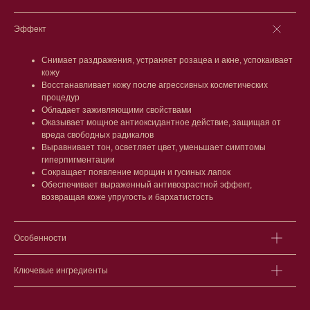
Эффект
Снимает раздражения, устраняет розацеа и акне, успокаивает
кожу
Лицо
Тело
Восстанавливает кожу после агрессивных косметических
процедур
Проблемы
Проблемы
Обладает заживляющими свойствами
Очищение
Кремы
Оказывает мощное антиоксидантное действие, защищая от
Увлажнение/питание
Лосьоны
вреда свободных радикалов
Сыворотки/ эссенции
Очищение
Выравнивает тон, осветляет цвет, уменьшает симптомы
Ретинол
Шея и зона декольте
гиперпигментации
Защита от солнца
Пилинги/масла
Сокращает появление морщин и гусиных лапок
Тонизация
Уход за руками
Обеспечивает выраженный антивозрастной эффект,
Восстановление
Уход за ногами
возвращая коже упругость и бархатистость
Маски и патчи
Средства для ванны
Уход за губами
Гаджеты
Декоротивная косметика
Особенности
Сертификаты
Волосы
Наборы
Проблемы
Ключевые ингредиенты
Шампуни
Кондиционеры/бальзамы
Маски/скрабы