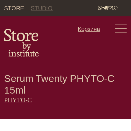
STORE
STUDIO
•
Корзина
Serum Twenty РHYTO-C
15ml
РHYTO-C