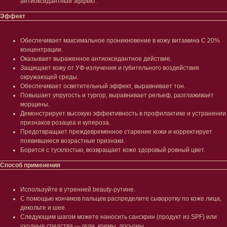
антиоксидантный эффект.
Лицо
Тело
Эффект
Проблемы
Проблемы
Очищение
Кремы
Обеспечивает максимальное проникновение в кожу витамина С 20%
Увлажнение/питание
Лосьоны
концентрации.
Сыворотки/ эссенции
Очищение
Оказывает выраженное антиоксидантное действие.
Ретинол
Шея и зона декольте
Защищает кожу от УФ-излучения и губительного воздействия
Защита от солнца
Пилинги/масла
окружающей среды.
Тонизация
Уход за руками
Обеспечивает осветительный эффект, выравнивает тон.
Восстановление
Уход за ногами
Повышает упругость и тургор, выравнивает рельеф, разглаживает
Маски и патчи
Средства для ванны
морщины.
Уход за губами
Гаджеты
Демонстрирует высокую эффективность в профилактике и устранении
Декоротивная косметика
признаков розацеа и купероза.
Сертификаты
Предотвращает преждевременное старение кожи и корректирует
Волосы
появившиеся возрастные признаки.
Наборы
Проблемы
Борится с тусклостью, возвращает коже здоровый ровный цвет.
Шампуни
Способ применения
Кондиционеры/бальзамы
Маски/скрабы
Сыворотки/лосьоны
Используйте в утренней beauty-рутине.
Спреи
С помощью кончиков пальцев распределите сыворотку по коже лица,
Средства для укладки
декольте и шее.
Следующим шагом можете наносить санскрин (продукт из SPF) или
уходные средства — гели, кремы, лосьоны.