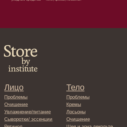
Клиентам
Система лояльности
Доставка и самовывоз
Оплата и возврат
Согласие на обработку
персональных данных
Политика
конфиденциальности
Договор оферта
Реквизиты и контакты
Подписаться
E-mail
→
Отправляя адрес электронной почты
вы соглашаетесь с политикой в отношении
обработки персональных данных
© 2025 Institute Store