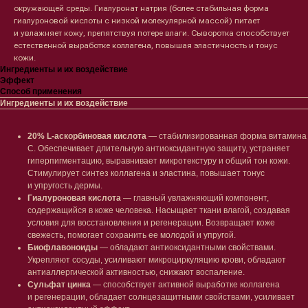
окружающей среды. Гиалуронат натрия (более стабильная форма
гиалуроновой кислоты с низкой молекулярной массой) питает
и увлажняет кожу, препятствуя потере влаги. Сыворотка способствует
естественной выработке коллагена, повышая эластичность и тонус
кожи.
Ингредиенты и их воздействие
Эффект
Способ применения
Ингредиенты и их воздействие
20% L-аскорбиновая кислота
— стабилизированная форма витамина
С. Обеспечивает длительную антиоксидантную защиту, устраняет
гиперпигментацию, выравнивает микротекстуру и общий тон кожи.
Стимулирует синтез коллагена и эластина, повышает тонус
и упругость дермы.
Гиалуроновая кислота
— главный увлажняющий компонент,
содержащийся в коже человека. Насыщает ткани влагой, создавая
условия для восстановления и регенерации. Возвращает коже
свежесть, помогает сохранить ее молодой и упругой.
Биофлавоноиды
— обладают антиоксидантными свойствами.
Укрепляют сосуды, усиливают микроциркуляцию крови, обладают
антиаллергической активностью, снижают воспаление.
Сульфат цинка
— способствует активной выработке коллагена
и регенерации, обладает солнцезащитными свойствами, усиливает