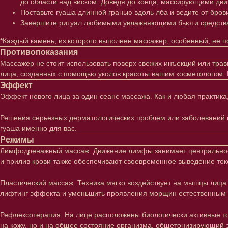
до области над виском. Доведя до конца, массирующими движе
Поставьте гуаша длинной гранью вдоль лба и ведите от брови
Завершите ритуал любимыми увлажняющими бьюти средств
*Каждый камень, из которого выполнен массажер, особенный, не по
Противопоказания
Массажер не стоит использовать поверх свежих инъекций или трав
лица, созданных с помощью уколов красоты вашим косметологом. 
Эффект
Эффект нового лица за один сеанс массажа. Как и любая практика
Решения серьезных дерматологических проблем или заболеваний вн
гуаша именно для вас.
Режимы
Лимфодренажный массаж. Движение лимфы занимает центральное м
и прилив крови также обеспечивают своевременное выведение токс
Пластический массаж. Техника мягко воздействует на мышцы лица 
лифтинг эффекта и уменьшить проявления морщин естественным 
Лицо
Тело
Рефлексотерапия. На лице расположены биологически активные точк
Проблемы
Проблемы
на кожу, но и на общее состояние организма. общетонизирующий 
Очищение
Кремы