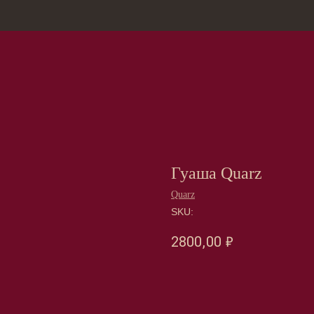
зина
Москва, Нов
Гуаша Quarz
Quarz
SKU:
2800,00
₽
Оформить предзаказ →