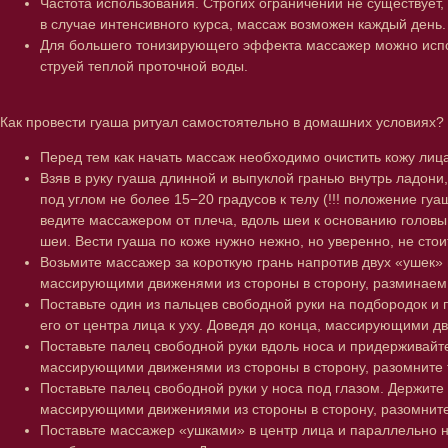
Частота использования. Строгих ограничений не существует,
в случае интенсивного курса, массаж возможен каждый день
Для большего тонизирующего эффекта массажер можно испол
струей теплой проточной воды.
Как провести гуаша ритуал самостоятельно в домашних условиях?
Перед тем как начать массаж необходимо очистить кожу лиц
Взяв в руку гуаша длинной и выпуклой гранью внутрь ладони
под углом не более 15−20 градусов к телу (!!! положение 
ведите массажером от плеча, вдоль шеи к основанию головы 
шеи. Вести гуаша по коже нужно нежно, но уверенно, не стои
Возьмите массажер за короткую грань напротив двух «ушек» 
массирующими движенями из стороны в сторону, разминаем то
Поставьте один из пальцев свободной руки на подбородок и
его от центра лица к уху. Доведя до конца, массирующими дв
Поставьте палец свободной руки вдоль носа и придерживайте
массирующими движенями из стороны в сторону, разомните то
Поставьте палец свободной руки у носа под глазом. Держите
массирующими движениями из стороны в сторону, разомните т
Поставьте массажер «ушками» в центр лица и параллельно н