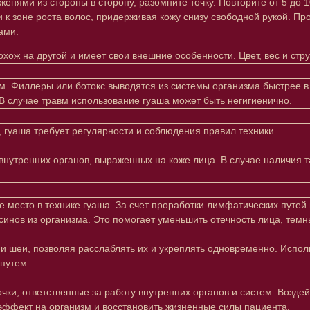
нями из стороны в сторону, разомните точку. Повторите от 5 до 10
 к зоне роста волос, придерживая кожу снизу свободной рукой. Пр
ами.
хож на другой и имеет свои внешние особенности. Цвет, вес и стру
м. Филлеры или ботокс выводятся из системы организма быстрее в
В случае травм использование гуаша может быть негигиенично.
, гуаша требует регулярности и соблюдения правил техники.
утренних органов, выраженных на коже лица. В случае наличия та
есто в технике гуаша. За счет проработки лимфатических путей 
инов из организма. Это помогает уменьшить отечность лица, темны
и шеи, позволяя расслаблять их и укреплять одновременно. Испол
путем.
Клиентам
Подписаться
и, ответственные за работу внутренних органов и систем. Воздейс
E-mail
Система лояльности
эффект на организм и восстановить жизненные силы пациента.
Доставка и самовывоз