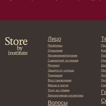
Увлажнение/питание
Лосьоны
Сыворотки/ эссенции
Очищение
Ретинол
Шея и зона 
Защита от солнца
Пилинги/ма
Тонизация
Уход за рук
Восстановление
Уход за ног
Маски и патчи
Средства д
Уход за губами
Гадже
Декоротивная косметика
Серти
Волосы
Набор
Проблемы
Шампуни
Кондиционеры/бальзамы
Маски/скрабы
Сыворотки/лосьоны
Спреи
Средства для укладки