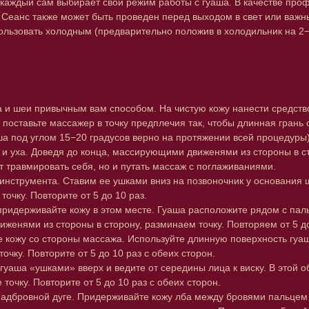
 каждый сам выбирает свой режим работы с гуаша. В качестве проф
. Сеанс также может быть проведен перед выходом в свет или важн
ьзовать холодным (предварительно положив в холодильник на 2−
а и шеи привычным вам способом. На чистую кожу нанести средств
, поставьте массажер в точку предплечия так, чтобы длинная гран
гуаша под углом 15−20 градусов верно на протяжении всей процед
и уха. Доведя до конца, массирующими движенями из стороны в стор
т травмировать себя, но и путать массаж с поглаживаниями.
инструмента. Ставим ее ушками вниз на позвоночник у основания ш
чку. Повторите от 5 до 10 раз.
 придерживайте кожу в этом месте. Гуаша расположите рядом с пал
иженями из стороны в сторону, разминаем точку. Повторяем от 5 до
 кожу со стороны массажа. Используйте длинную поверхность гуаша
чку. Повторите от 5 до 10 раз с обеих сторон.
 гуаша «ушками» вверх и ведите от середины лица к виску. В этой 
очку. Повторите от 5 до 10 раз с обеих сторон.
адбровной дуге. Придерживайте кожу лба между бровями пальцем 