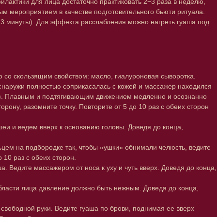
илактики для лица достаточно практиковать 2−3 раза в неделю,
ым мероприятием в качестве подготовительного бьюти ритуала.
3 минуты). Для эффекта расслабления можно нагреть гуаша под
о со скользящим свойством: масло, гиалуроновая сыворотка.
ь снаружи полностью соприкасалась с кожей и массажер находился
уры). Плавным и подтягивающим движением медленно и осознанно
ону, разомните точку. Повторите от 5 до 10 раз с обеих сторон
еи и ведем вверх к основанию головы. Доведя до конца,
ьцем на подбородке так, чтобы «ушки» обнимали челюсть, ведите
 10 раз с обеих сторон.
. Ведите массажером от носа к уху и чуть вверх. Доведя до конца,
области лица давление должно быть нежным. Доведя до конца,
свободной руки. Ведите гуаша по брови, поднимая ее вверх