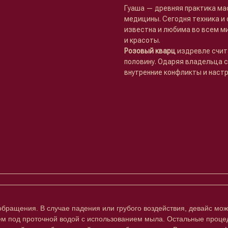
Гуаша — древняя практика ма
медицины. Сегодня техника и 
известна и любима во всем м
и красоты.
Розовый кварц
издревле счит
половину. Одаряя владельца с
внутренние конфликты и наст
бращения. В случае падения или грубого воздействия, девайс мож
 под проточной водой с использованием мыла. Остальные процед