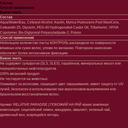
Состав
Способ применения
Важно знать
Состав
Aqua/Water/Eau, Cetearyl Alcohol, Kaolin, Myrica Pubescens Fruit Wax/Cera,
Ceteareth-25, Glycerin, PEG-40 Hydrogenated Castor Oil, Tribehenin, VP/VA
Лицо
Тело
Copolymer, Bis-Diglyceryl Polyacyladipate-2, Polyso
Способ применения
Проблемы
Проблемы
Небольшое количество пасты КОНТРОЛЬ распредели по поверхности
Очищение
Кремы
влажных или сухих волос, уложи по желанию. Повторное нанесение
Увлажнение/питание
Лосьоны
обеспечит более интенсивную фиксацию.
Сыворотки/ эссенции
Очищение
Важно знать
Ретинол
Шея и зона декольте
Не содержит сульфатов (SLS, SLES), парабенов, минеральных масел или
Защита от солнца
Пилинги/масла
переработанных нефтепродуктов.
Тонизация
Уход за руками
100% веганский продукт.
Восстановление
Уход за ногами
Не тестируется на животных.
Маски и патчи
Средства для ванны
Ухаживает за волосами, защищает цвет окрашивания, имеет защиту от UV
Уход за губами
Гаджеты
лучей, безопасен в использовании при кератиновом выпрямлении или
Декоротивная косметика
бразильском восстановлении волос.
Сертификаты
Волосы
Аромат RELATIVE PARADISE | ПОХОЖИЙ НА РАЙ яркая земляная
Наборы
Проблемы
композиция: сицилийский лимон, мандарин, эвкалипт, зеленый чай,
Шампуни
древесный мох, искрящийся янтарь.
Кондиционеры/бальзамы
Маски/скрабы