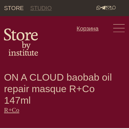
STORE
STUDIO
•
Корзина
ON A CLOUD baobab oil
repair masque R+Co
147ml
R+Co