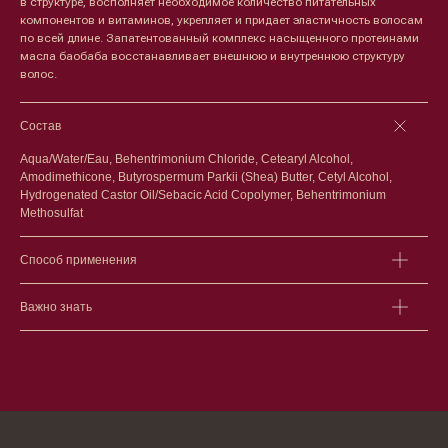
в структуре, восполняет необходимое количество питательных
компонентов и витаминов, укрепляет и придает эластичность волосам
по всей длине. Запатентованный комплекс насыщенного протеинами
Лицо
Тело
масла баобаба восстанавливает внешнюю и внутреннюю структуру
волос.
Проблемы
Проблемы
Очищение
Кремы
Увлажнение/питание
Лосьоны
Состав
Сыворотки/ эссенции
Очищение
Ретинол
Шея и зона декольте
Aqua/Water/Eau, Behentrimonium Chloride, Cetearyl Alcohol,
Защита от солнца
Пилинги/масла
Amodimethicone, Butyrospermum Parkii (Shea) Butter, Cetyl Alcohol,
Hydrogenated Castor Oil/Sebacic Acid Copolymer, Behentrimonium
Тонизация
Уход за руками
Methosulfat
Восстановление
Уход за ногами
Маски и патчи
Средства для ванны
Уход за губами
Гаджеты
Способ применения
Декоротивная косметика
Сертификаты
Волосы
Важно знать
Наборы
Проблемы
Шампуни
Кондиционеры/бальзамы
Маски/скрабы
Сыворотки/лосьоны
Спреи
Средства для укладки