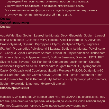
повреждений от горячих инструментов, постоянных укладок
и негативного воздействия факторов окружающей среды.
Восстанавливающая формула воссоздаёт и укрепляет внутреннюю
структуру, наполняет волосы влагой и питает их.
Состав
Способ применения
Состав
Aqua/Water/Eau, Sodium Lauroyl Isethionate, Decyl Glucoside, Sodium Lauroyl
Лицо
Тело
Methyl Isethionate, Cocamide MIPA, Coconut Acid, Polysorbate 20, Acrylates
Проблемы
Проблемы
Crosspolymer-4, Glycerin, Dipropylene Glycol, Pentylene Glycol, Fragrance
Очищение
Кремы
(Parfum), Propanediol, Polyglyceryl-3 Laurate, Sodium Isethionate, Polysilicone-
Увлажнение/питание
Лосьоны
29, Caprylyl Glycol, Potassium Sorbate, Trisodium Ethylenediamine Disuccinate,
Сыворотки/ эссенции
Очищение
Ethylhexylglycerin, Polyquaternium-7, Sodium Benzoate, Disodium EDTA, BHT,
Ретинол
Шея и зона декольте
Glycine Soja (Soybean) Oil, Panthenol, Cinnamidopropyltrimonium Chloride,
Защита от солнца
Пилинги/масла
Adansonia Digitata Seed Oil, Astrocaryum Vulgare Kernel Oil, Hydrogenated
Тонизация
Уход за руками
Castor Oil/Sebacic Acid Copolymer, Mauritia Flexuosa Fruit Oil, Quaternium-95,
Восстановление
Уход за ногами
Beta-Carotene, Daucus Carota Sativa (Carrot) Root Extract, Tocopherol, Citric
Маски и патчи
Средства для ванны
Acid, Disteareth-75 IPDI, Pentaerythrityl Tetra-Di-T-Butyl Hydroxyhydrocinnamate,
Уход за губами
Sodium Hydroxide, Limonene, Hydroxycitronellal.
Гаджеты
Способ применения
Декоротивная косметика
Сертификаты
Волосы
Массажными движениями нанеси шампунь НА ОБЛАКЕ на влажные волосы,
Наборы
Проблемы
вспень, равномерно распредели от корней до кончиков, смой тёплой водой.
При необходимости повтори. Дает наилучшие результаты при
Шампуни