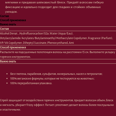
мягкими и придавая шелковистый блеск. Придаёт волосам гибкую
фиксацию и идеально подходит для гладких и стойких объемных
укладок.
Состав
Способ применения
Важно знать
Состав
Лицо
Тело
Alcohol Denat., Hydrofluorocarbon 152a, Water (Aqua/Eau),
Octylacrylamide/Acrylates/Butylaminoethyl Methacrylate Copolymer, Fragrance (Parfum),
Проблемы
Проблемы
VP/VA Copolymer, Diheptyl Succinate, Phenoxyethanol, Ami
Очищение
Кремы
Способ применения
Увлажнение/питание
Лосьоны
Распылите на подсушенные полотенцем волосы на расстоянии 15 см. Выполните укладку
Сыворотки/ эссенции
Очищение
горячим инструментом.
Ретинол
Шея и зона декольте
Важно знать
Защита от солнца
Пилинги/масла
Тонизация
Уход за руками
Без глютена, парабенов, сульфатов, минеральных, масел и петролатов;
Восстановление
Уход за ногами
100% веганские формулы, которые не тестируются на животных;
Маски и патчи
Средства для ванны
100% переработанная упаковка.
Уход за губами
Гаджеты
Декоротивная косметика
Сертификаты
Волосы
Спрей защищает от воздействия горячих инструментов, придает волосам объем, блеск
Наборы
Проблемы
и мягкость, убирает frizzy эффект. Питает, уплотняет, делает волосы более послушными
Шампуни
и эластичными.
Кондиционеры/бальзамы