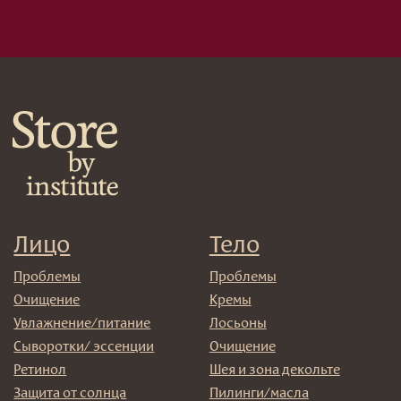
Маски/скрабы
Сыворотки/лосьоны
Спреи
Средства для укладки
Клиентам
Система лояльности
Доставка и самовывоз
Оплата и возврат
Согласие на обработку
персональных данных
Политика
конфиденциальности
Договор оферта
Реквизиты и контакты
Подписаться
E-mail
→
Отправляя адрес электронной почты вы соглашаетесь
с политикой в отношении обработки персональных
данных