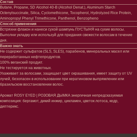
Состав
Butane, Propane, SD Alcohol 40-B (Alcohol Denat.), Aluminum Starch
Octenylsuccinate, Silica, Cyclomethicone, Tocopherol, Hydrolyzed Rice Protein,
Aminopropyl Phenyl Trimethicone, Panthenol, Benzopheno
Лицо
Тело
Способ применения
Встряхни флакон и нанеси сухой шампунь ПУСТЫНЯ на сухие волосы.
Проблемы
Проблемы
Выполни укладку или используй для придания свежести волосам в течение
Очищение
Кремы
дня.
Увлажнение/питание
Лосьоны
Важно знать
Сыворотки/ эссенции
Очищение
Не содержит сульфатов (SLS, SLES), парабенов, минеральных масел или
Ретинол
Шея и зона декольте
переработанных нефтепродуктов.
Защита от солнца
Пилинги/масла
100% веганский продукт.
Тонизация
Уход за руками
Не тестируется на животных.
Восстановление
Уход за ногами
Ухаживает за волосами, защищает цвет окрашивания, имеет защиту от UV
Маски и патчи
Средства для ванны
лучей, безопасен в использовании при кератиновом выпрямлении или
Уход за губами
Гаджеты
бразильском восстановлении волос.
Декоротивная косметика
Сертификаты
Волосы
Аромат ROSY EYED | РОЗОВАЯ ДЫМКА энергичная непредсказуемая
композиция: бергамот, дикий инжир, цикламен, цветок лотоса, кедр,
Наборы
Проблемы
диптерикс.
Шампуни
Кондиционеры/бальзамы
Маски/скрабы
Сыворотки/лосьоны
Спреи