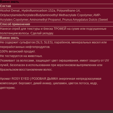
Важно знать
Состав
Alcohol Denat., Hydrofluorocarbon 152a, Polyurethane-14,
Octylacrylamide/Acrylates/Butylaminoethyl Methacrylate Copolymer, AMP-
Лицо
Тело
Acrylates Copolymer, Aminomethyl Propanol, Prunus Amygdalus Dulcis (Sweet
Способ применения
Проблемы
Проблемы
Нанеси спрей для текстуры и блеска ТРОФЕЙ на сухие или подсушенные
Очищение
Кремы
полотенцем волосы. Сделай укладку.
Увлажнение/питание
Лосьоны
Важно знать
Сыворотки/ эссенции
Очищение
Не содержит сульфатов (SLS, SLES), парабенов, минеральных масел или
Ретинол
Шея и зона декольте
переработанных нефтепродуктов.
Защита от солнца
Пилинги/масла
100% веганский продукт.
Тонизация
Уход за руками
Не тестируется на животных.
Восстановление
Уход за ногами
Ухаживает за волосами, защищает цвет окрашивания, имеет защиту от UV
Маски и патчи
Средства для ванны
лучей, безопасен в использовании при кератиновом выпрямлении или
Уход за губами
Гаджеты
бразильском восстановлении волос.
Декоротивная косметика
Сертификаты
Волосы
Аромат ROSY EYED | РОЗОВАЯ ДЫМКА энергичная непредсказуемая
композиция: бергамот, дикий инжир, цикламен, цветок лотоса, кедр,
Наборы
Проблемы
диптерикс.
Шампуни
Кондиционеры/бальзамы
Маски/скрабы
Сыворотки/лосьоны
Спреи