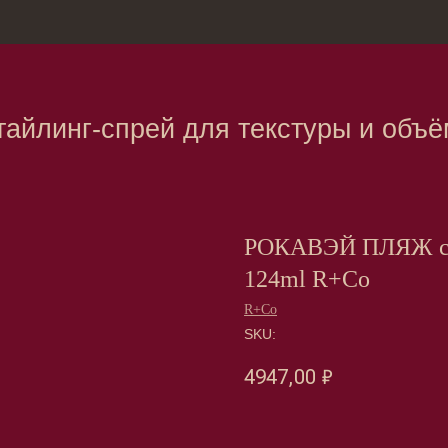
зина
Москва, Нов
г-спрей для текстуры и объёма 124m
РОКАВЭЙ ПЛЯЖ ста
124ml R+Co
R+Co
SKU:
4947,00
₽
Оформить предзаказ →