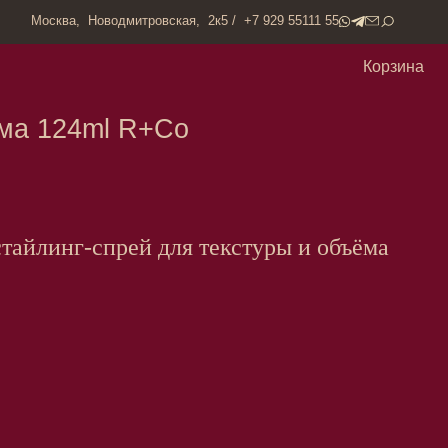
одмитровская, 2к5 / +7 929 55111 55
Корзина
l R+Co
йлинг-спрей для текстуры и объёма