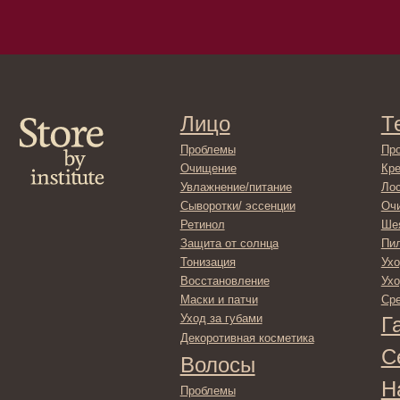
Лицо
Тело
Проблемы
Проблемы
Очищение
Кремы
Увлажнение/питание
Лосьоны
Сыворотки/ эссенции
Очищение
Ретинол
Шея и зона 
Защита от солнца
Пилинги/ма
Тонизация
Уход за рук
Восстановление
Уход за ног
Маски и патчи
Средства д
Уход за губами
Гадже
Декоротивная косметика
Серти
Волосы
Набор
Проблемы
Шампуни
Кондиционеры/бальзамы
Маски/скрабы
Сыворотки/лосьоны
Спреи
Средства для укладки