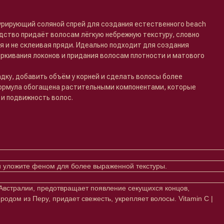
рирующий соляной спрей для создания естественного beach
дство придаёт волосам лёгкую небрежную текстуру, словно
яя и не склеивая пряди. Идеально подходит для создания
ёркивания локонов и придания волосам плотности и матового
дку, добавить объём у корней и сделать волосы более
ормула обогащена растительными компонентами, которые
 и подвижность волос.
и уложите феном для более выраженной текстуры.
из Австралии, предотвращает появление секущихся концов,
одом из Перу, придает свежесть, укрепляет волосы. Vitamin C |