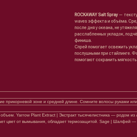
ROCKAWAY Salt Spray
— тексту
waves эффекта и объёма. Сре
после дня у океана, не утяжел
расслабленных укладок, подч
финиша.
Спрей помогает освежить укла
послушными при стайлинге. Ф
помогают сохранить мягкость
ие прикорневой зоне и средней длине. Сомните волосы руками ил
т объем. Yarrow Plant Extract | Экстракт тысячелистника — родом 
ет цвет от вымывания, обладает термозащитой. Sage | Шалфей — р