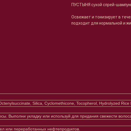
ПУСТЫНЯ сухой спрей-шампун
Освежает и тонизирует в тече
подходит для нормальной и жи
Octenylsuccinate, Silica, Cyclomethicone, Tocopherol, Hydrolyzed Ric
ы. Выполни укладку или используй для придания свежести волоса
сел или переработанных нефтепродуктов.