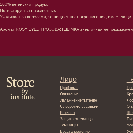
100% веганский продукт.
Не тестируется на животных.
Ухаживает за волосами, защищает цвет окрашивания, имеет защит
Аромат ROSY EYED | РОЗОВАЯ ДЫМКА энергичная непредсказуемая к
Лицо
Тело
Проблемы
Проблемы
Очищение
Кремы
Увлажнение/питание
Лосьоны
Сыворотки/ эссенции
Очищение
Ретинол
Шея и зона 
Защита от солнца
Пилинги/ма
Тонизация
Уход за рук
Восстановление
Уход за ног
Маски и патчи
Средства д
Уход за губами
Гадже
Декоротивная косметика
Серти
Волосы
Набор
Проблемы
Шампуни
Кондиционеры/бальзамы