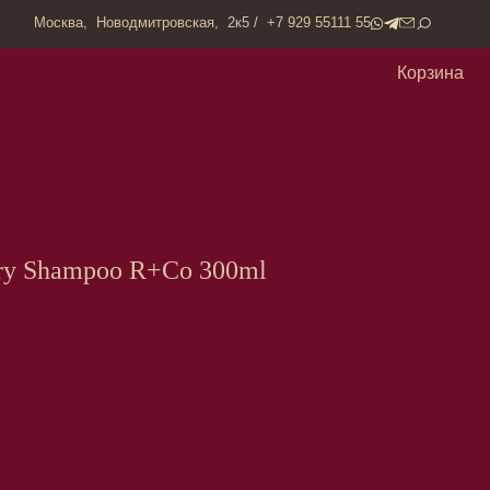
одмитровская, 2к5 / +7 929 55111 55
Корзина
y Shampoo R+Co 300ml