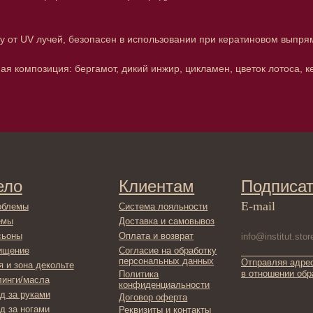
у от UV лучей, безопасен в использовании при кератиновом выпря
омпозиция: бергамот, дикий инжир, цикламен, цветок лотоса, ке
Клиентам
Подписаться
E-mail
Система лояльности
Доставка и самовывоз
Оплата и возврат
Согласие на обработку
персональных данных
Отправляя адрес электронной поч
декольте
в отношении обработки персонал
Политика
сла
конфиденциальности
ами
Договор оферта
ами
Реквизиты и контакты
ля ванны
ты
фикаты
ы