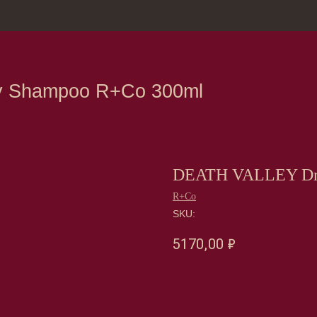
зина
Москва, Нов
ampoo R+Co 300ml
DEATH VALLEY Dr
R+Co
SKU:
5170,00
₽
Оформить предзаказ →