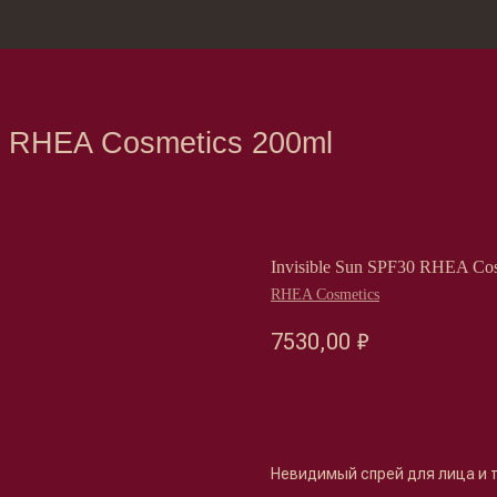
зина
Москва, Нов
HEA Cosmetics 200ml
Invisible Sun SPF30 RHEA Cos
RHEA Cosmetics
7530,00
₽
Оформить предзаказ →
Невидимый спрей для лица и т