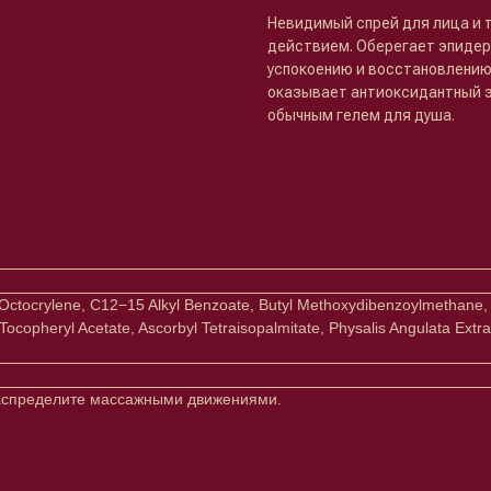
Невидимый спрей для лица и 
действием. Оберегает эпидерм
успокоению и восстановлению
оказывает антиоксидантный э
обычным гелем для душа.
 Octocrylene, C12−15 Alkyl Benzoate, Butyl Methoxydibenzoylmethane,
copheryl Acetate, Ascorbyl Tetraisopalmitate, Physalis Angulata Extract
распределите массажными движениями.
Клиентам
Подписаться