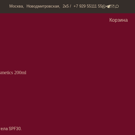
одмитровская, 2к5 / +7 929 55111 55
Корзина
metics 200ml
ела SPF30.