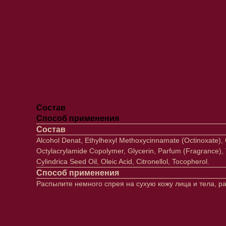
Состав
Способ применения
Состав
Alcohol Denat, Ethylhexyl Methoxycinnamate (Octinoxate),
Octylacrylamide Copolymer, Glycerin, Parfum (Fragrance), To
Cylindrica Seed Oil, Oleic Acid, Citronellol, Tocopherol.
Способ применения
Распылите немного спрея на сухую кожу лица и тела, 
Лицо
Тело