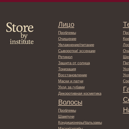
Проблемы
Проблемы
Очищение
Кремы
Увлажнение/питание
Лосьоны
Сыворотки/ эссенции
Очищение
Ретинол
Шея и зона 
Защита от солнца
Пилинги/ма
Тонизация
Уход за рук
Восстановление
Уход за ног
Маски и патчи
Средства д
Уход за губами
Гадже
Декоротивная косметика
Серти
Волосы
Набор
Проблемы
Шампуни
Кондиционеры/бальзамы
Маски/скрабы
Сыворотки/лосьоны
Спреи
Средства для укладки