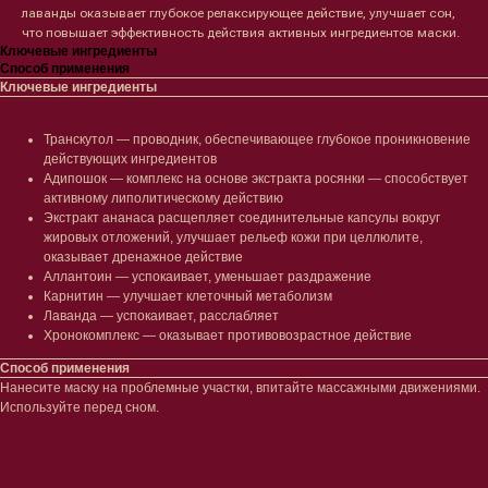
лаванды оказывает глубокое релаксирующее действие, улучшает сон,
что повышает эффективность действия активных ингредиентов маски.
Ключевые ингредиенты
Способ применения
Ключевые ингредиенты
Лицо
Тело
Проблемы
Проблемы
Транскутол — проводник, обеспечивающее глубокое проникновение
Очищение
Кремы
действующих ингредиентов
Увлажнение/питание
Лосьоны
Адипошок — комплекс на основе экстракта росянки — способствует
Сыворотки/ эссенции
Очищение
активному липолитическому действию
Ретинол
Шея и зона декольте
Экстракт ананаса расщепляет соединительные капсулы вокруг
Защита от солнца
Пилинги/масла
жировых отложений, улучшает рельеф кожи при целлюлите,
Тонизация
Уход за руками
оказывает дренажное действие
Восстановление
Уход за ногами
Аллантоин — успокаивает, уменьшает раздражение
Маски и патчи
Средства для ванны
Карнитин — улучшает клеточный метаболизм
Уход за губами
Лаванда — успокаивает, расслабляет
Гаджеты
Хронокомплекс — оказывает противовозрастное действие
Декоротивная косметика
Сертификаты
Волосы
Способ применения
Наборы
Нанесите маску на проблемные участки, впитайте массажными движениями.
Проблемы
Используйте перед сном.
Шампуни
Кондиционеры/бальзамы
Маски/скрабы
Сыворотки/лосьоны