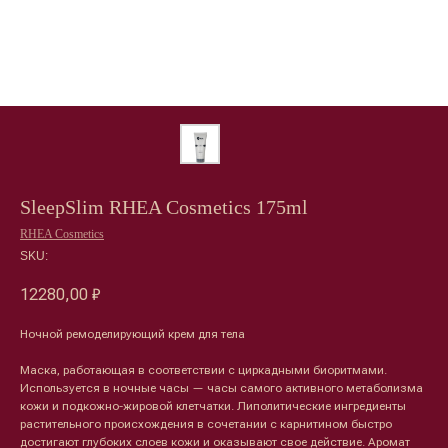
SleepSlim RHEA Cosmetics 175ml
RHEA Cosmetics
SKU:
12280,00
₽
Ночной ремоделирующий крем для тела
Маска, работающая в соответствии с циркадными биоритмами.
Используется в ночные часы — часы самого активного метаболизма
кожи и подкожно-жировой клетчатки. Липолитические ингредиенты
растительного происхождения в сочетании с карнитином быстро
достигают глубоких слоев кожи и оказывают свое действие. Аромат