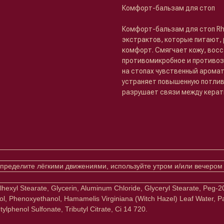
Комфорт-бальзам для стоп
Комфорт-бальзам для стоп R
экстрактов, которые питают,
комфорт. Смягчает кожу, вос
противомикробное и противоз
на стопах чувственный арома
устраняет повышенную потлив
разрушает связи между керат
пределите лёгкими движениями, используйте утром и/или вечером
hylhexyl Stearate, Glycerin, Aluminum Chloride, Glyceryl Stearate, Peg
glycol, Phenoxyethanol, Hamamelis Virginiana (Witch Hazel) Leaf Water,
lphenol Sulfonate, Tributyl Citrate, Ci 14 720.