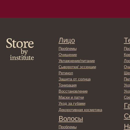
Лицо
Тело
Проблемы
Проблемы
Очищение
Кремы
Увлажнение/питание
Лосьоны
Сыворотки/ эссенции
Очищение
Ретинол
Шея и зона 
Защита от солнца
Пилинги/ма
Тонизация
Уход за рук
Восстановление
Уход за ног
Маски и патчи
Средства д
Уход за губами
Гадже
Декоротивная косметика
Серти
Волосы
Набор
Проблемы
Шампуни
Кондиционеры/бальзамы
Маски/скрабы
Сыворотки/лосьоны
Спреи
Средства для укладки