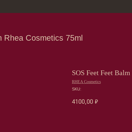
зина
Москва, Нов
ea Cosmetics 75ml
SOS Feet Feet Balm
RHEA Cosmetics
SKU:
4100,00
₽
Оформить предзаказ →