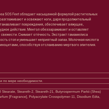
hea SOS Feet обладает насыщенной формулой растительных
 разглаживают и освежают ноги, даря продолжительный
станавливает повреждения, обеспечивает вяжущее,
удное действие. Ментол обеззараживает и оставляет
т свежести. Снимает отёчность. Экстракт гамамелиса
ость стоп и уменьшает неприятный запах. Молочная кислота
иноцитами, способствуя отслаиванию мертвого эпителия.
 и по мере необходимости.
-20 Stearate, Steareth-2, Steareth-21, Butyrospermum Parkii (Shea)
 Parfum [Fragrance], Polyacrylate Crosspolymer-11, Disodium Edta,