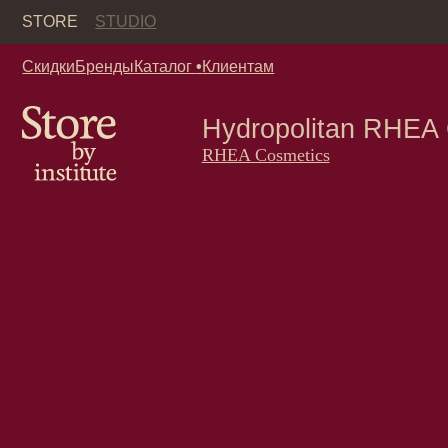
Кор
STORE
STUDIO
Скидки
Бренды
Каталог
•
Клиентам
Hydropolitan RHEA Cos
RHEA Cosmetics