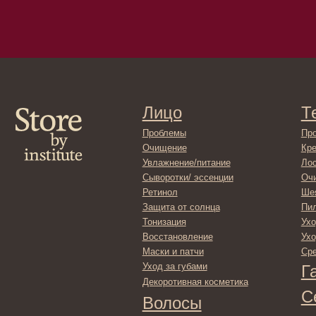
Лицо
Тело
Проблемы
Проблемы
Очищение
Кремы
Увлажнение/питание
Лосьоны
Сыворотки/ эссенции
Очищение
Ретинол
Шея и зона 
Защита от солнца
Пилинги/ма
Тонизация
Уход за рук
Восстановление
Уход за ног
Маски и патчи
Средства д
Уход за губами
Гадже
Декоротивная косметика
Серти
Волосы
Набор
Проблемы
Шампуни
Кондиционеры/бальзамы
Маски/скрабы
Сыворотки/лосьоны
Спреи
Средства для укладки