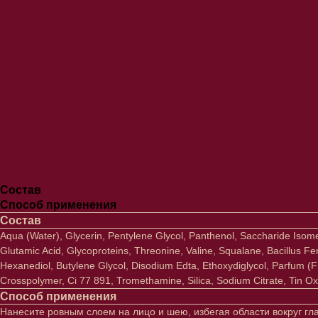
Состав
Способ применения
Состав
Aqua (Water), Glycerin, Pentylene Glycol, Panthenol, Saccharide Isomer
Glutamic Acid, Glycoproteins, Threonine, Valine, Squalane, Bacillus
Hexanediol, Butylene Glycol, Disodium Edta, Ethoxydiglycol, Parfum (Fra
Crosspolymer, Ci 77 891, Tromethamine, Silica, Sodium Citrate, Tin O
Способ применения
Нанесите ровным слоем на лицо и шею, избегая области вокруг гл