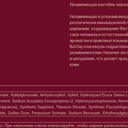
Увлажняющая коктейль-маска
Увлажняющая и успокаивающа
реологически инновационной 
шариками, содержащими Фитос
сала человека и естественно
ароматом и привлекательным
BioClay и молекулы гидраглю
увлажнения кожи. Наличие экс
и шелушение, что делает про
кожи.
ate, Xylitylglucoside, Anhydroxylitol, Xylitol, Hydrolyzed Eruca Sativ
 Ferment, Sodium Acrylates Crosspolymer-2, Hydroxyacetophenone, Ammo
grance), Synthetic Sapphire, Titanium Dioxide, Synthetic Fluorphlogopit
xide, Gellan Gum, Potassium Sorbate, Sodium Benzoate, Ethylhexylglyc
аз. При нанесении слегка помассируйте, чтобы шарики раскололись