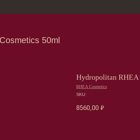
зина
Москва, Нов
metics 50ml
Hydropolitan RHEA 
RHEA Cosmetics
SKU:
8560,00
₽
Оформить предзаказ →