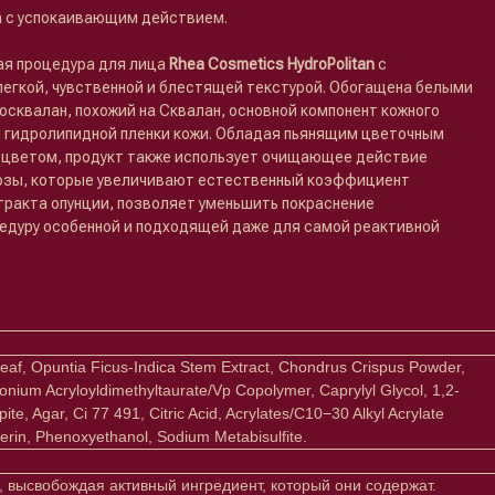
 с успокаивающим действием.
я процедура для лица
Rhea Cosmetics HydroPolitan
с
легкой, чувственной и блестящей текстурой. Обогащена белыми
квалан, похожий на Сквалан, основной компонент кожного
й гидролипидной пленки кожи. Обладая пьянящим цветочным
 цветом, продукт также использует очищающее действие
козы, которые увеличивают естественный коэффициент
тракта опунции, позволяет уменьшить покраснение
цедуру особенной и подходящей даже для самой реактивной
a Leaf, Opuntia Ficus-Indica Stem Extract, Chondrus Crispus Powder,
nium Acryloyldimethyltaurate/Vp Copolymer, Caprylyl Glycol, 1,2-
e, Agar, Ci 77 491, Citric Acid, Acrylates/C10−30 Alkyl Acrylate
erin, Phenoxyethanol, Sodium Metabisulfite.
, высвобождая активный ингредиент, который они содержат.