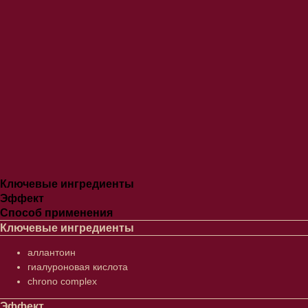
Ключевые ингредиенты
Эффект
Способ применения
Ключевые ингредиенты
аллантоин
гиалуроновая кислота
chrono complex
Эффект