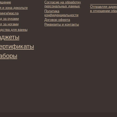
фикаты
ы