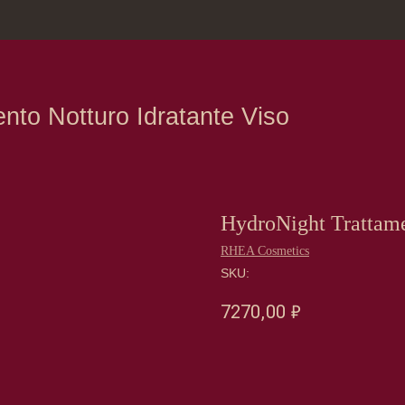
зина
Москва, Нов
Notturo Idratante Viso
HydroNight Trattame
RHEA Cosmetics
SKU:
7270,00
₽
Оформить предзаказ →