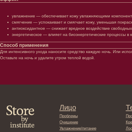
увлажнение — обеспечивает кожу увлажняющими компонента
смягчение — успокаивает и смягчает кожу, уменьшая покрас
антиоксидантное — снижает вредное воздействие свободных 
энергетическое — влияет на биоэнергетические процессы в к
Способ применения
Для интенсивного ухода наносите средство каждую ночь. Или испол
Оставьте на ночь и удалите утром теплой водой.
Лицо
Тело
Проблемы
Проблемы
Очищение
Кремы
Увлажнение/питание
Лосьоны
Сыворотки/ эссенции
Очищение
Ретинол
Шея и зона 
Защита от солнца
Пилинги/ма
Тонизация
Уход за рук
Восстановление
Уход за ног
Маски и патчи
Средства д
Уход за губами
Гадже
Декоротивная косметика