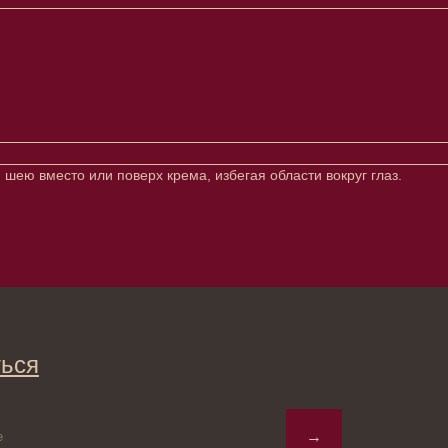
шею вместо или поверх крема, избегая области вокруг глаз.
→
ты вы соглашаетесь с политикой
ьных данных