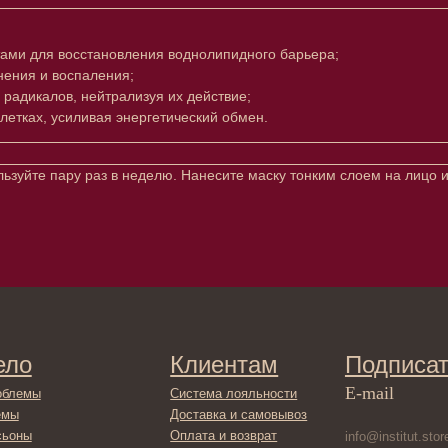
ми для восстановления воднолипидного барьера;
нения и воспаления;
радикалов, нейтрализуя их действие;
летках, усиливая энергетический обмен.
ьзуйте пару раз в неделю. Нанесите маску тонким слоем на лицо и 
Клиентам
Подписаться
E-mail
Система лояльности
Доставка и самовывоз
Оплата и возврат
Согласие на обработку
персональных данных
Отправляя адрес электронной поч
декольте
в отношении обработки персонал
Политика
сла
конфиденциальности
ами
Договор оферта
ами
Реквизиты и контакты
ля ванны
ты