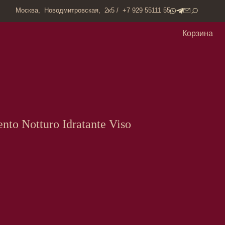
одмитровская, 2к5 / +7 929 55111 55
Корзина
nto Notturo Idratante Viso