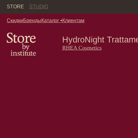
Кор
STORE
STUDIO
Скидки
Бренды
Каталог
•
Клиентам
HydroNight Trattamento 
RHEA Cosmetics