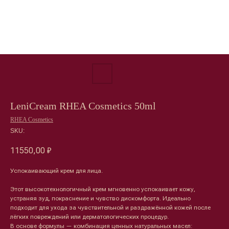
LeniCream RHEA Cosmetics 50ml
RHEA Cosmetics
SKU:
11550,00
₽
Успокаивающий крем для лица.
Этот высокотехнологичный крем мгновенно успокаивает кожу,
устраняя зуд, покраснение и чувство дискомфорта. Идеально
подходит для ухода за чувствительной и раздражённой кожей после
лёгких повреждений или дерматологических процедур.
В основе формулы — комбинация ценных натуральных масел: