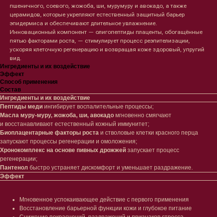
пшеничного, соевого, жожоба, ши, мурумуру и авокадо, а также
церамидов, которые укрепляют естественный защитный барьер
эпидермиса и обеспечивают длительное увлажнение.
Инновационный компонент — олигопептиды плаценты, обогащённые
пятью факторами роста, — стимулирует процесс реэпителизации,
ускоряя клеточную регенерацию и возвращая коже здоровый, упругий
вид.
Ингредиенты и их воздействие
Эффект
Способ применения
Состав
Ингредиенты и их воздействие
Пептиды меди
ингибирует воспалительные процессы;
Масла муру-муру, жожоба, ши, авокадо
мгновенно смягчают
и восстанавливают естественный кожный иммунитет;
Биоплацентарные факторы роста
и стволовые клетки красного перца
запускают процессы регенерации и омоложения;
Хронокомплекс на основе пивных дрожжей
запускает процесс
регенерации;
Пантенол
быстро устраняет дискомфорт и уменьшает раздражение.
Эффект
Мгновенное успокаивающее действие с первого применения
Восстановление барьерной функции кожи и глубокое питание
Снижение покраснений, раздражений и признаков стресса