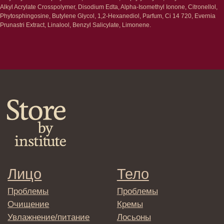
Alkyl Acrylate Crosspolymer, Disodium Edta, Alpha-Isomethyl Ionone, Citronellol,
Клиентам
Phytosphingosine, Butylene Glycol, 1,2-Hexanediol, Parfum, Ci 14 720, Evernia
Prunastri Extract, Linalool, Benzyl Salicylate, Limonene.
Система лояльности
Доставка и самовывоз
Оплата и возврат
Согласие на обработку
персональных данных
Политика
конфиденциальности
Договор оферта
Реквизиты и контакты
Подписаться
E-mail
→
Отправляя адрес электронной почты
вы соглашаетесь с политикой в отношении
обработки персональных данных
© 2025 Institute Store