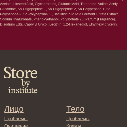
Волосы
Acetate, Linseed Acid, Glycoproteins, Glutamic Acid, Threonine, Valine, Acetyl
Наборы
Проблемы
Glutamine, Sh-Oligopeptide-1, Sh-Oligopeptide-2, Sh-Polypeptide-1, Sh-
Шампуни
Polypeptide-9, Sh-Polypeptide-11, Bacillus/Folic Acid Ferment Filtrate Extract,
Кондиционеры/бальзамы
Sodium Hyaluronate, Phenoxyethanol, Polysorbate 20, Parfum [Fragrance],
Маски/скрабы
Disodium Edta, Caprylyl Glycol, Lecithin, 1,2-Hexanediol, Ethylhexylglycerin.
Сыворотки/лосьоны
Спреи
Средства для укладки
Клиентам
Система лояльности
Доставка и самовывоз
Оплата и возврат
Согласие на обработку
персональных данных
Политика
конфиденциальности
Договор оферта
Реквизиты и контакты
Подписаться
E-mail
→