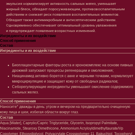
эмульсия нормализирует активность сальных желез, уменьшает
жирный блеск, обладает поросуживающим, противовоспалительным
действием и снижает риск появления воспалительных элементов.
Обладает также антимикробным и антисептическим действием.
Одновременно обеспечивает оптимальный уровень увлажнения
и предупреждает появление возрастных изменений.
Ингредиенты и их воздействие
Способ применения
Состав
Ингредиенты и их воздействие
Лицо
Тело
Биоплацентарные факторы роста и хронокомплекс на основе пивных
дрожжей запускают процессы регенерации и омоложения;
Проблемы
Проблемы
Ниацинамид активно борется с акне и черными точками, нормализует
Очищение
Кремы
микроциркуляцию и защищает кожу от свободных радикалов;
Увлажнение/питание
Лосьоны
Себорегулирующие ингредиенты уменьшают окисление содержимого
Сыворотки/ эссенции
Очищение
сальных желез.
Ретинол
Шея и зона декольте
Защита от солнца
Пилинги/масла
Способ применения
Тонизация
Уход за руками
Наносите* дважды в день: утром и вечером на предварительно очищенную
Восстановление
Уход за ногами
кожу лица и шеи, избегая области вокруг глаз.
Маски и патчи
Средства для ванны
Состав
Уход за губами
Гаджеты
Aqua [Water], Caprylic/Capric Triglyceride, Glycerin, Isopropyl Palmitate,
Декоротивная косметика
Niacinamide, Stearoxy Dimethicone, Ammonium Acryloyldimethyltaurate/Vp
Сертификаты
Copolymer, Ethoxydiglycol, Polyacrylate Crosspolymer-11, Bakuchiol, Tocopheryl