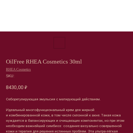
OilFree RHEA Cosmetics 30ml
RHEA Cosmetics
SKU:
8430,00
₽
Себорегулирующая эмульсия с матирующий действием.
Идеальный многофункциональный крем для жирной
и комбинированной кожи, в том числе склонной к акне. Такая кожа
нуждается в балансирующих и очищающих компонентах, но при этом
необходим важнейший симбиоз: создание визуально совершенной
кожи и терапия для решения истинных проблем. Эта ультра-лёгкая