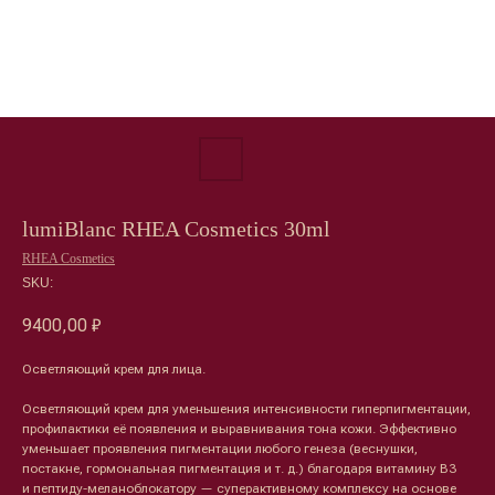
lumiBlanc RHEA Cosmetics 30ml
RHEA Cosmetics
SKU:
9400,00
₽
Осветляющий крем для лица.
Осветляющий крем для уменьшения интенсивности гиперпигментации,
профилактики её появления и выравнивания тона кожи. Эффективно
уменьшает проявления пигментации любого генеза (веснушки,
постакне, гормональная пигментация и т. д.) благодаря витамину В3
и пептиду-меланоблокатору — суперактивному комплексу на основе