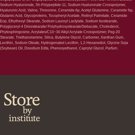
Уход за губами
Гаджеты
Sodium Hyaluronate, Sh-Polypeptide-11, Sodium Hyaluronate Crosspolymer,
Декоротивная косметика
Hyaluronic Acid, Valine, Threonine, Ceramide Ap, Acetyl Glutamine, Ceramide Np,
Сертификаты
Волосы
Glutamic Acid, Glycoproteins, Tocopheryl Acetate, Retinyl Palmitate, Ceramide
Eop, Ethylhexyl Stearate, Sodium Lauroyl Lactylate, Sodium Isostearate,
Наборы
Проблемы
Polyglyceryl-4 Diisostearate/ Polyhydroxystearate/Sebacate, Cholesterol,
Шампуни
Phytosphingosine, Acrylates/C10−30 Alkyl Acrylate Crosspolymer, Peg-20
Кондиционеры/бальзамы
Stearate, Triethanolamine, Silica, Butylene Glycol, Carbomer, Xanthan Gum,
Маски/скрабы
Lecithin, Sodium Oleate, Hydrogenated Lecithin, 1,2-Hexanediol, Glycine Soja
Сыворотки/лосьоны
(Soybean) Oil, Disodium Edta, Phenoxyethanol, Caprylyl Glycol, Parfum.
Спреи
Средства для укладки
Клиентам
Система лояльности
Доставка и самовывоз
Оплата и возврат
Согласие на обработку
персональных данных
Политика
конфиденциальности
Договор оферта
Реквизиты и контакты
Подписаться
E-mail