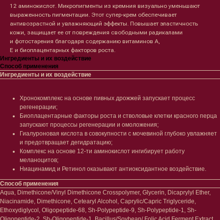
12 аминокислот. Микропигменты из кремния визуально уменьшают
выраженность пигментации. Этот супер-крем обеспечивает
антивозрастной и увлажняющий эффекты. Повышает эластичность
кожи, защищает ее от повреждения свободными радикалами
и фотостарения благодаря содержанию витаминов А,
Е и биоплацентарных факторов роста.
Ингредиенты и их воздействие
Способ применения
Ингредиенты и их воздействие
Хронокомплекс на основе пивных дрожжей запускает процесс
регенерации;
Биоплацентарные факторы роста и стволовые клетки красного перца
запускают процессы регенерации и омоложения;
Лицо
Тело
Гиалуроновая кислота в совокупности с мочевиной глубоко увлажняет
Проблемы
Проблемы
и предотвращает дегидратацию;
Очищение
Кремы
Комплекс на основе 12-ти аминокислот ингибирует работу
Увлажнение/питание
Лосьоны
меланоцитов;
Сыворотки/ эссенции
Очищение
Ниацинамид и Ретинол оказывают антиоксидантное воздействие.
Ретинол
Шея и зона декольте
Способ применения
Защита от солнца
Пилинги/масла
Aqua, Dimethicone/Vinyl Dimethicone Crosspolymer, Glycerin, Dicaprylyl Ether,
Тонизация
Уход за руками
Niacinamide, Dimethicone, Cetearyl Alcohol, Caprylic/Capric Triglyceride,
Восстановление
Уход за ногами
Ethoxydiglycol, Oligopeptide-68, Sh-Polypeptide-9, Sh-Polypeptide-1, Sh-
Маски и патчи
Средства для ванны
Oligopeptide-2, Sh-Oligopeptide-1, Bacillus/Soybean/ Folic Acid Ferment Extract,