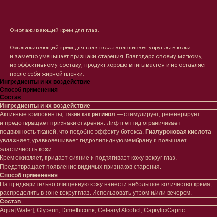
Омолаживающий крем для глаз.
Омолаживающий крем для глаз восстанавливает упругость кожи
и заметно уменьшает признаки старения. Благодаря своему мягкому,
но эффективному составу, продукт хорошо впитывается и не оставляет
после себя жирной пленки.
Ингредиенты и их воздействие
Способ применения
Состав
Ингредиенты и их воздействие
Активные компоненты, такие как
ретинол
— стимулирует, регенерирует
и предотвращает признаки старения. Лифтпептид ограничивает
подвижность тканей, что подобно эффекту ботокса.
Гиалуроновая кислота
увлажняет, уравновешивает гидролипидную мембрану и повышает
эластичность кожи.
Крем оживляет, придает сияние и подтягивает кожу вокруг глаз.
Предотвращает появление видимых признаков старения.
Способ применения
На предварительно очищенную кожу нанести небольшое количество крема,
Лицо
Тело
распределить в зоне вокруг глаз. Использовать утром и/или вечером.
Состав
Проблемы
Проблемы
Aqua [Water], Glycerin, Dimethicone, Cetearyl Alcohol, Caprylic/Capric
Очищение
Кремы