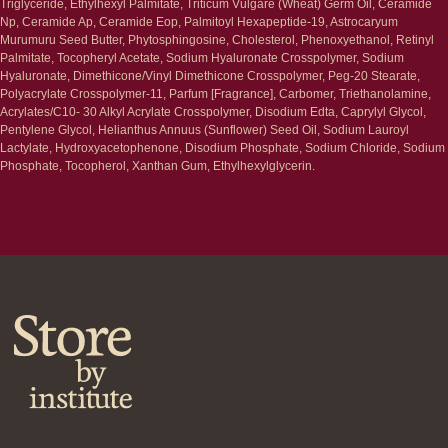
Triglyceride, Ethylhexyl Palmitate, Triticum Vulgare (Wheat) Germ Oil, Ceramide
Увлажнение/питание
Лосьоны
Np, Ceramide Ap, Ceramide Eop, Palmitoyl Hexapeptide-19, Astrocaryum
Сыворотки/ эссенции
Очищение
Murumuru Seed Butter, Phytosphingosine, Cholesterol, Phenoxyethanol, Retinyl
Ретинол
Шея и зона декольте
Palmitate, Tocopheryl Acetate, Sodium Hyaluronate Crosspolymer, Sodium
Защита от солнца
Пилинги/масла
Hyaluronate, Dimethicone/Vinyl Dimethicone Crosspolymer, Peg-20 Stearate,
Тонизация
Уход за руками
Polyacrylate Crosspolymer-11, Parfum [Fragrance], Carbomer, Triethanolamine,
Восстановление
Уход за ногами
Acrylates/C10- 30 Alkyl Acrylate Crosspolymer, Disodium Edta, Caprylyl Glycol,
Маски и патчи
Средства для ванны
Pentylene Glycol, Helianthus Annuus (Sunflower) Seed Oil, Sodium Lauroyl
Уход за губами
Гаджеты
Lactylate, Hydroxyacetophenone, Disodium Phosphate, Sodium Chloride, Sodium
Декоротивная косметика
Phosphate, Tocopherol, Xanthan Gum, Ethylhexylglycerin.
Сертификаты
Волосы
Наборы
Проблемы
Шампуни
Кондиционеры/бальзамы
Маски/скрабы
Сыворотки/лосьоны
Спреи
Средства для укладки
Клиентам
Система лояльности
Доставка и самовывоз
Оплата и возврат