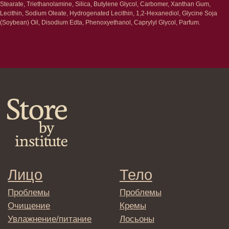
Stearate, Triethanolamine, Silica, Butylene Glycol, Carbomer, Xanthan Gum,
Шампуни
Lecithin, Sodium Oleate, Hydrogenated Lecithin, 1,2-Hexanediol, Glycine Soja
Кондиционеры/бальзамы
(Soybean) Oil, Disodium Edta, Phenoxyethanol, Caprylyl Glycol, Parfum.
Маски/скрабы
Сыворотки/лосьоны
Спреи
Средства для укладки
Клиентам
Система лояльности
Доставка и самовывоз
Оплата и возврат
Согласие на обработку
персональных данных
Политика
конфиденциальности
Договор оферта
Реквизиты и контакты
Подписаться
E-mail
→
Отправляя адрес электронной почты