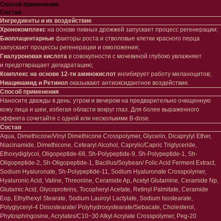
Способ применения
Состав
Ингредиенты и их воздействие
Хронокомплекс
на основе пивных дрожжей запускает процесс регенерации;
Биоплацентарные
факторы роста и стволовые клетки красного перца
запускают процессы регенерации и омоложения;
Гиалуроновая кислота
в совокупности с мочевиной глубоко увлажняет
и предотвращает дегидратацию;
Комплекс на основе 12-ти аминокислот
ингибирует работу меланоцитов;
Ниацинамид и Ретинол
оказывают антиоксидантное воздействие.
Лицо
Тело
Способ применения
Наносите дважды в день: утром и вечером на предварительно очищенную
Проблемы
Проблемы
кожу лица и шеи, избегая области вокруг глаз. Для более выраженного
Очищение
Кремы
эффекта сочетайте с одной или несколькими B-dose.
Увлажнение/питание
Лосьоны
Состав
Сыворотки/ эссенции
Очищение
Aqua, Dimethicone/Vinyl Dimethicone Crosspolymer, Glycerin, Dicaprylyl Ether,
Ретинол
Шея и зона декольте
Niacinamide, Dimethicone, Cetearyl Alcohol, Caprylic/Capric Triglyceride,
Защита от солнца
Пилинги/масла
Ethoxydiglycol, Oligopeptide-68, Sh-Polypeptide-9, Sh-Polypeptide-1, Sh-
Тонизация
Уход за руками
Oligopeptide-2, Sh-Oligopeptide-1, Bacillus/Soybean/ Folic Acid Ferment Extract,
Восстановление
Уход за ногами
Sodium Hyaluronate, Sh-Polypeptide-11, Sodium Hyaluronate Crosspolymer,
Маски и патчи
Средства для ванны
Hyaluronic Acid, Valine, Threonine, Ceramide Ap, Acetyl Glutamine, Ceramide Np,
Уход за губами
Гаджеты
Glutamic Acid, Glycoproteins, Tocopheryl Acetate, Retinyl Palmitate, Ceramide
Декоротивная косметика
Eop, Ethylhexyl Stearate, Sodium Lauroyl Lactylate, Sodium Isostearate,
Сертификаты
Волосы
Polyglyceryl-4 Diisostearate/ Polyhydroxystearate/Sebacate, Cholesterol,
Phytosphingosine, Acrylates/C10−30 Alkyl Acrylate Crosspolymer, Peg-20
Наборы
Проблемы