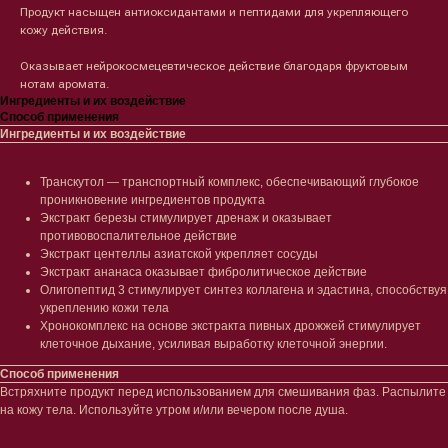
Продукт насыщен антиоксидантами и пептидами для укрепляющего
кожу действия.
Оказывает нейрокосмецевтическое действие благодаря фруктовым
нотам аромата.
Ингредиенты и их воздействие
Лицо
Тело
Способ применения
Ингредиенты и их воздействие
Проблемы
Проблемы
Очищение
Кремы
Транскутол — транспортный комплекс, обеспечивающий глубокое
Увлажнение/питание
Лосьоны
проникновение ингредиентов продукта
Сыворотки/ эссенции
Очищение
Экстракт березы стимулирует дренаж и оказывает
Ретинол
Шея и зона декольте
противовоспалительное действие
Защита от солнца
Пилинги/масла
Экстракт центеллы азиатской укрепляет сосуды
Тонизация
Уход за руками
Экстракт ананаса оказывает фибролитическое действие
Восстановление
Уход за ногами
Олигопептид 3 стимулирует синтез коллагена и эдастина, способствуя
Маски и патчи
Средства для ванны
укреплению кожи тела
Уход за губами
Гаджеты
Хронокомплекс на основе экстракта пивных дрожжей стимулирует
Декоротивная косметика
клеточное дыхание, усиливая выработку клеточной энергии.
Сертификаты
Волосы
Способ применения
Наборы
Проблемы
Встряхните продукт перед использованием для смешивания фаз. Распылите
Шампуни
на кожу тела. Используйте утром и/или вечером после душа.
Кондиционеры/бальзамы
Маски/скрабы