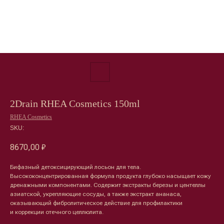
2Drain RHEA Cosmetics 150ml
RHEA Cosmetics
SKU:
8670,00
₽
Бифазный детоксицирующий лосьон для тела.
Высококонцентрированная формула продукта глубоко насыщает кожу
дренажными компонентами. Содержит экстракты березы и центеллы
азиатской, укрепляющие сосуды, а также экстракт ананаса,
оказывающий фибролитическое действие для профилактики
и коррекции отечного целлюлита.