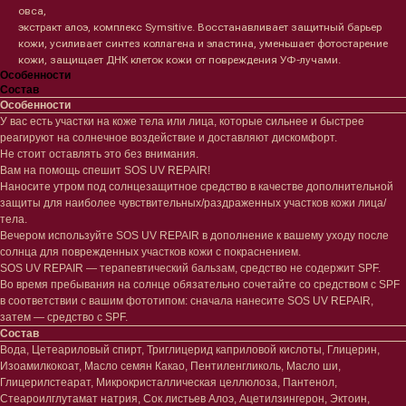
овса,
экстракт алоэ, комплекс Symsitive. Восстанавливает защитный барьер
кожи, усиливает синтез коллагена и эластина, уменьшает фотостарение
кожи, защищает ДНК клеток кожи от повреждения УФ-лучами.
Особенности
Состав
Особенности
У вас есть участки на коже тела или лица, которые сильнее и быстрее
реагируют на солнечное воздействие и доставляют дискомфорт.
Не стоит оставлять это без внимания.
Вам на помощь спешит SOS UV REPAIR!
Наносите утром под солнцезащитное средство в качестве дополнительной
защиты для наиболее чувствительных/раздраженных участков кожи лица/
тела.
Вечером используйте SOS UV REPAIR в дополнение к вашему уходу после
Лицо
Тело
солнца для поврежденных участков кожи с покраснением.
SOS UV REPAIR — терапевтический бальзам, средство не содержит SPF.
Проблемы
Проблемы
Во время пребывания на солнце обязательно сочетайте со средством с SPF
Очищение
Кремы
в соответствии с вашим фототипом: сначала нанесите SOS UV REPAIR,
Увлажнение/питание
Лосьоны
затем — средство с SPF.
Сыворотки/ эссенции
Очищение
Состав
Ретинол
Шея и зона декольте
Вода, Цетеариловый спирт, Триглицерид каприловой кислоты, Глицерин,
Защита от солнца
Пилинги/масла
Изоамилкокоат, Масло семян Какао, Пентиленгликоль, Масло ши,
Тонизация
Уход за руками
Глицерилстеарат, Микрокристаллическая целлюлоза, Пантенол,
Восстановление
Уход за ногами
Стеароилглутамат натрия, Сок листьев Алоэ, Ацетилзингерон, Эктоин,
Маски и патчи
Средства для ванны