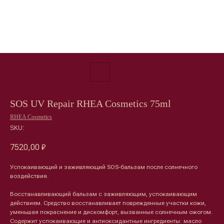
SOS UV Repair RHEA Cosmetics 75ml
RHEA Cosmetics
SKU:
7520,00
₽
Успокаивающий и заживляющий SOS-бальзам после солнечного
воздействия.
Восстанавливающий бальзам с заживляющим, успокаивающим
действием. Средство восстанавливает поврежденные участки кожи,
уменьшая покраснение и дискомфорт, вызванные солнечным ожогом.
Содержит успокаивающие и антиоксидантные ингредиенты: масло