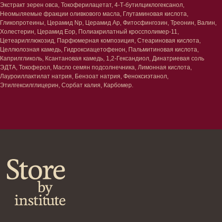
Экстракт зерен овса, Токоферилацетат, 4-Т-бутилциклогексанол,
Уход за губами
Гаджеты
Неомыляемые фракции оливкового масла, Глутаминовая кислота,
Декоротивная косметика
Гликопротеины, Церамид Np, Церамид Ap, Фитосфингозин, Треонин, Валин,
Сертификаты
Волосы
Холестерин, Церамид Eop, Полиакрилатный кроссполимер-11,
Цетеарилглюкозид, Парфюмерная композиция, Стеариновая кислота,
Наборы
Проблемы
Целлюлозная камедь, Гидроксиацетофенон, Пальмитиновая кислота,
Шампуни
Каприлгликоль, Ксантановая камедь, 1,2-Гександиол, Динатриевая соль
Кондиционеры/бальзамы
ЭДТА, Токоферол, Масло семян подсолнечника, Лимонная кислота,
Маски/скрабы
Лауроиллактилат натрия, Бензоат натрия, Феноксиэтанол,
Сыворотки/лосьоны
Этилгексилглицерин, Сорбат калия, Карбомер.
Спреи
Средства для укладки
Клиентам
Система лояльности
Доставка и самовывоз
Оплата и возврат
Согласие на обработку
персональных данных
Политика
конфиденциальности
Договор оферта
Реквизиты и контакты
Подписаться