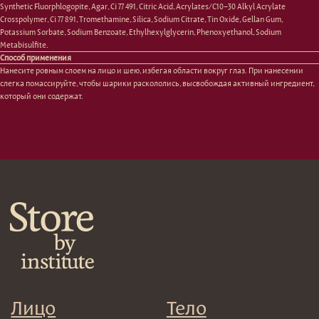
Сыворотки/ эссенции
Очищение
Synthetic Fluorphlogopite, Agar, Ci 77 491, Citric Acid, Acrylates/C10−30 Alkyl Acrylate
Ретинол
Шея и зона декольте
Crosspolymer, Ci 77 891, Tromethamine, Silica, Sodium Citrate, Tin Oxide, Gellan Gum,
Защита от солнца
Пилинги/масла
Potassium Sorbate, Sodium Benzoate, Ethylhexylglycerin, Phenoxyethanol, Sodium
Тонизация
Уход за руками
Metabisulfite.
Восстановление
Уход за ногами
Способ применения
Маски и патчи
Средства для ванны
Нанесите ровным слоем на лицо и шею, избегая области вокруг глаз. При нанесении
слегка помассируйте, чтобы шарики раскололись, высвобождая активный ингредиент,
Уход за губами
Гаджеты
который они содержат.
Декоротивная косметика
Сертификаты
Волосы
Наборы
Проблемы
Шампуни
Кондиционеры/бальзамы
Маски/скрабы
Сыворотки/лосьоны
Спреи
Средства для укладки
Клиентам
Система лояльности
Доставка и самовывоз
Оплата и возврат
Согласие на обработку
персональных данных