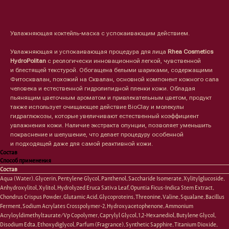
Оформить предзаказ →
Увлажняющая коктейль-маска с успокаивающим действием.
Увлажняющая и успокаивающая процедура для лица
Rhea Cosmetics
HydroPolitan
с реологически инновационной легкой, чувственной
и блестящей текстурой. Обогащена белыми шариками, содержащими
Фитосквалан, похожий на Сквалан, основной компонент кожного сала
человека и естественной гидролипидной пленки кожи. Обладая
пьянящим цветочным ароматом и привлекательным цветом, продукт
также использует очищающее действие BioClay и молекулы
гидраглюкозы, которые увеличивают естественный коэффициент
увлажнения кожи. Наличие экстракта опунции, позволяет уменьшить
покраснение и шелушение, что делает процедуру особенной
и подходящей даже для самой реактивной кожи.
Состав
Способ применения
Состав
Aqua (Water), Glycerin, Pentylene Glycol, Panthenol, Saccharide Isomerate, Xylitylglucoside,
Лицо
Тело
Anhydroxylitol, Xylitol, Hydrolyzed Eruca Sativa Leaf, Opuntia Ficus-Indica Stem Extract,
Chondrus Crispus Powder, Glutamic Acid, Glycoproteins, Threonine, Valine, Squalane, Bacillus
Проблемы
Проблемы
Ferment, Sodium Acrylates Crosspolymer-2, Hydroxyacetophenone, Ammonium
Очищение
Кремы
Acryloyldimethyltaurate/Vp Copolymer, Caprylyl Glycol, 1,2-Hexanediol, Butylene Glycol,
Увлажнение/питание
Лосьоны
Disodium Edta, Ethoxydiglycol, Parfum (Fragrance), Synthetic Sapphire, Titanium Dioxide,