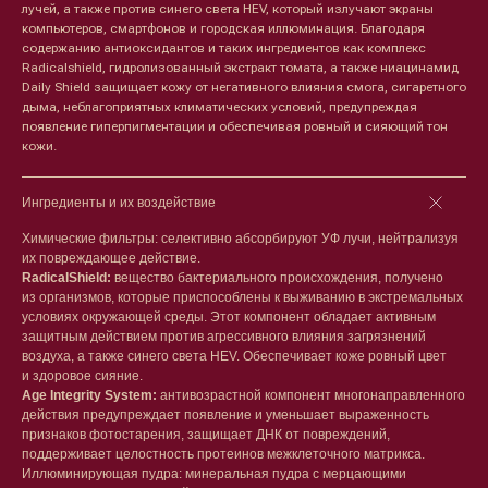
лучей, а также против синего света HEV, который излучают экраны
компьютеров, смартфонов и городская иллюминация. Благодаря
содержанию антиоксидантов и таких ингредиентов как комплекс
Radicalshield, гидролизованный экстракт томата, а также ниацинамид
Daily Shield защищает кожу от негативного влияния смога, сигаретного
дыма, неблагоприятных климатических условий, предупреждая
появление гиперпигментации и обеспечивая ровный и сияющий тон
кожи.
Ингредиенты и их воздействие
Химические фильтры: селективно абсорбируют УФ лучи, нейтрализуя
их повреждающее действие.
RadicalShield:
вещество бактериального происхождения, получено
из организмов, которые приспособлены к выживанию в экстремальных
условиях окружающей среды. Этот компонент обладает активным
защитным действием против агрессивного влияния загрязнений
воздуха, а также синего света HEV. Обеспечивает коже ровный цвет
и здоровое сияние.
Age Integrity System:
антивозрастной компонент многонаправленного
Лицо
Тело
действия предупреждает появление и уменьшает выраженность
признаков фотостарения, защищает ДНК от повреждений,
Проблемы
Проблемы
поддерживает целостность протеинов межклеточного матрикса.
Очищение
Кремы
Иллюминирующая пудра: минеральная пудра с мерцающими
Увлажнение/питание
Лосьоны