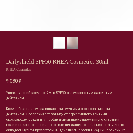
Dailyshield SPF50 RHEA Cosmetics 30ml
RHEA Cosmetics
9 030
₽
Увлажняющий крем-праймер SPF50 с комплексным защитным
действием.
Кремообразная омолаживающая эмульсия с фотозащитным
действием. Обеспечивает защиту от агрессивного влияния
окружающей среды для профилактики преждевременного старения
кожи и предотвращения повреждения защитного барьера. Daily Shield
обладает мульти-протекторным действием против UVA|UVB солнечных