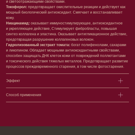
и светоотражающими свойствами.
Сыворотки/ эссенции
Очищение
Токоферол:
предотвращает окислительные реакции и действует как
Ретинол
Шея и зона декольте
мощный биологический антиоксидант. Смягчает и восстанавливает
Защита от солнца
Пилинги/масла
кожу.
Тонизация
Уход за руками
Ниацинамид:
оказывает иммуностимулирующее, антиоксидантное
Восстановление
Уход за ногами
и укрепляющее действие, Стимулирует фибробласты, повышая
Маски и патчи
Средства для ванны
синтез коллагена и эластина. Оказывает антигликационное действие,
Уход за губами
Гаджеты
предотвращая разрушение коллагеновых волокон.
Декоротивная косметика
Гидролизованный экстракт томата:
богат полифенолами, сахарами
Сертификаты
и ликопином. Обладает мощными антиоксидантными свойствами,
Волосы
способен защищать ДНК клеток кожи от повреждений поллютантами
Наборы
Проблемы
и токсического действия тяжелых металлов. Предотвращает развитие
Шампуни
процессов преждевременного старения, в том числе фотостарения.
Кондиционеры/бальзамы
Маски/скрабы
Эффект
Сыворотки/лосьоны
Спреи
Средства для укладки
Способ применения
Клиентам
Система лояльности
Доставка и самовывоз
Оплата и возврат
Согласие на обработку