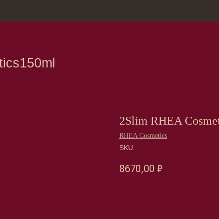
зина
Москва, Нов
150ml
2Slim RHEA Cosmet
RHEA Cosmetics
SKU:
8670,00
₽
Оформить предзаказ →