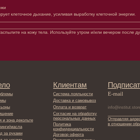
ожи
рует клеточное дыхание, усиливая выработку клеточной энергии.
аспылите на кожу тела. Используйте утром и/или вечером после д
Клиентам
Подписаться
E-mail
Система лояльности
Доставка и самовывоз
Оплата и возврат
Согласие на обработку
персональных данных
Отправляя адрес электронной поч
декольте
в отношении обработки персонал
Политика
сла
конфиденциальности
ами
Договор оферта
ами
Реквизиты и контакты
ля ванны
ты
фикаты
ы