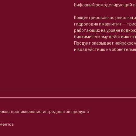
Бифазный ремоделирующий ло
Концентрированная революцио
гидроиодин и карнитин — три
работающих на уровне подкож
биохимическому действию сти
Продукт оказывает нейрокос
и воздействию на обонятельн
окое проникновение ингредиентов продукта
рментов