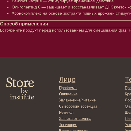
Бензоат натрия — стимулирует дренажное действие
Олигопептид 6 — защищает и восстанавливает ДНК клеток к
Хронокомплекс на основе экстракта пивных дрожжей стимули
Способ применения
Встряхните продукт перед использованием для смешивания фаз. Р
Лицо
Тело
Проблемы
Проблемы
Очищение
Кремы
Увлажнение/питание
Лосьоны
Сыворотки/ эссенции
Очищение
Ретинол
Шея и зона 
Защита от солнца
Пилинги/ма
Тонизация
Уход за рук
Восстановление
Уход за ног
Маски и патчи
Средства д
Уход за губами
Гадже
Декоротивная косметика
Серти
Волосы
Набор
Проблемы
Шампуни