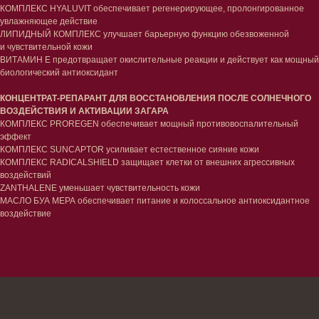
КОМПЛЕКС HYALUVIT обеспечивает регенерирующее, пролонгированное
Сертификаты
Волосы
увлажняющее действие
Наборы
ЛИПИДНЫЙ КОМПЛЕКС улучшает барьерную функцию обезвоженной
Проблемы
и чувствительной кожи
Шампуни
ВИТАМИН Е предотвращает окислительные реакции и действует как мощный
Кондиционеры/бальзамы
биологический антиоксидант
Маски/скрабы
Сыворотки/лосьоны
КОНЦЕНТРАТ-РЕПАРАНТ ДЛЯ ВОССТАНОВЛЕНИЯ ПОСЛЕ СОЛНЕЧНОГО
Спреи
ВОЗДЕЙСТВИЯ И АКТИВАЦИИ ЗАГАРА
Средства для укладки
КОМПЛЕКС PROREGEN обеспечивает мощный противовоспалительный
эффект
Клиентам
КОМПЛЕКС SUNCAPTOR усиливает естественное сияние кожи
КОМПЛЕКС RADICALSHIELD защищает клетки от внешних агрессивных
Система лояльности
воздействий
Доставка и самовывоз
ZANTHALENE уменьшает чувствительность кожи
Оплата и возврат
МАСЛО БУА МЕРА обеспечивает питание и колоссальное антиоксидантное
Согласие на обработку
воздействие
персональных данных
Политика
конфиденциальности
Договор оферта
Реквизиты и контакты
Подписаться
E-mail