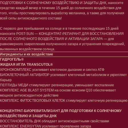
ПОДГОТОВКИ К СОЛНЕЧНОМУ ВОЗДЕЙСТВИЮ И ЗАЩИТЫ ДНК, наносите
средство каждый вечер в течение 15 дней до солнечного воздействия для
того, чтобы простимулировать выработку меланина, а также для получения
всей силы антиоксидантного состава!
С первого дня пребывания на солнце и в течение последующих 15 дней
наносите POST-SUN — КОНЦЕНТРАТ-РЕПАРАНТ ДЛЯ ВОССТАНОВЛЕНИЯ
ПОСЛЕ СОЛНЕЧНОГО ВОЗДЕЙСТВИЯ И АКТИВАЦИИ ЗАГАРА — для
равномерного закрепления полученного загара и устранения повреждений,
вызванных воздействием солнца.
Ингредиенты и их воздействие
ГИДРОГЕЛЬ®
ЖИДКАЯ ИГЛА TRANSCUTOL®️
Лицо
Тело
ХРОНОКОМПЛЕКС усиливает клеточное дыхание и синтез АТФ
Проблемы
Проблемы
БИОКЛЕТОЧНЫЙ АКТИВАТОР усиливает клеточный метаболизм и укрепляет
Очищение
Кремы
барьер
Увлажнение/питание
Лосьоны
ПЕПТИДЫ МЕДИ стимулируют регенерацию, уменьшают воспаление
Сыворотки/ эссенции
Очищение
КОМПЛЕКС AGE BLAST SYSTEM на основе коэнзим Q10 обеспечивает
мощное антиоксидантное действие
Ретинол
Шея и зона декольте
КОМПЛЕКС ФИТОСТВОЛОВЫХ КЛЕТОК стимулирует клеточную регенерацию
Защита от солнца
Пилинги/масла
Тонизация
Уход за руками
КОНЦЕНТРАТ-БИОРЕВИТАЛИЗАНТ ДЛЯ ПОДГОТОВКИ К СОЛНЕЧНОМУ
Восстановление
Уход за ногами
ВОЗДЕЙСТВИЮ И ЗАЩИТЫ ДНК
Маски и патчи
Средства для ванны
ВОССТАНОВИТЕЛЬ ДНК обладает антиоксидантными свойствами
Уход за губами
Гаджеты
КОМПЛЕКС ENERGYTAN усиливает проявление загара
Декоротивная косметика