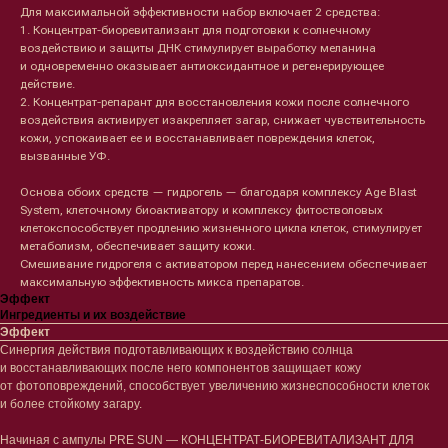
Для максимальной эффективности набор включает 2 средства:
1. Концентрат-биоревитализант для подготовки к солнечному
воздействию и защиты ДНК стимулирует выработку меланина
и одновременно оказывает антиоксидантное и регенерирующее
действие.
2. Концентрат-репарант для восстановления кожи после солнечного
воздействия активирует изакрепляет загар, снижает чувствительность
кожи, успокаивает ее и восстанавливает повреждения клеток,
вызванные УФ.
Основа обоих средств — гидрогель — благодаря комплексу Age Blast
System, клеточному биоактиватору и комплексу фитостволовых
клетокспособствует продлению жизненного цикла клеток, стимулирует
метаболизм, обеспечивает защиту кожи.
Смешивание гидрогеля с активатором перед нанесением обеспечивает
максимальную эффективность микса препаратов.
Эффект
Ингредиенты и их воздействие
Эффект
Синергия действия подготавливающих к воздействию солнца
и восстанавливающих после него компонентов защищает кожу
от фотоповреждений, способствует увеличению жизнеспособности клеток
и более стойкому загару.
Начиная с ампулы PRE SUN — КОНЦЕНТРАТ-БИОРЕВИТАЛИЗАНТ ДЛЯ