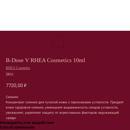
B-Dose V RHEA Cosmetics 10ml
RHEA Cosmetics
SKU:
7720,00
₽
Сияние.
Концентрат сияния для тусклой кожи с признаками усталости. Придаёт
коже здоровое сияние, уменьшает выраженность следов усталости,
увлажняет, укрепляет защиту от агрессивных факторов окружающей
среды
Ингредиенты и их воздействие
Способ применения