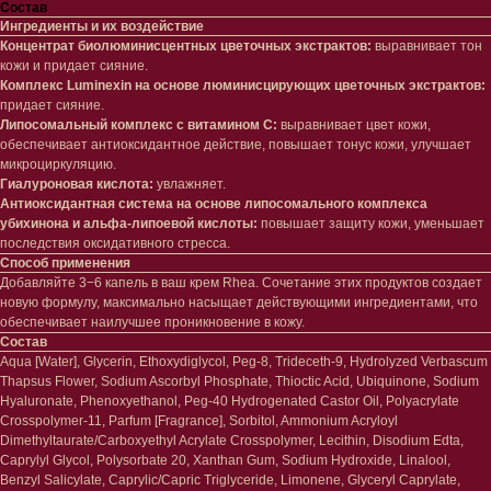
Состав
Ингредиенты и их воздействие
Концентрат биолюминисцентных цветочных экстрактов:
выравнивает тон
кожи и придает сияние.
Комплекс Luminexin на основе люминисцирующих цветочных экстрактов:
придает сияние.
Липосомальный комплекс с витамином С:
выравнивает цвет кожи,
обеспечивает антиоксидантное действие, повышает тонус кожи, улучшает
Лицо
Тело
микроциркуляцию.
Гиалуроновая кислота:
увлажняет.
Проблемы
Проблемы
Антиоксидантная система на основе липосомального комплекса
Очищение
Кремы
убихинона и альфа-липоевой кислоты:
повышает защиту кожи, уменьшает
Увлажнение/питание
Лосьоны
последствия оксидативного стресса.
Сыворотки/ эссенции
Очищение
Способ применения
Ретинол
Шея и зона декольте
Добавляйте 3−6 капель в ваш крем Rhea. Сочетание этих продуктов создает
Защита от солнца
Пилинги/масла
новую формулу, максимально насыщает действующими ингредиентами, что
Тонизация
Уход за руками
обеспечивает наилучшее проникновение в кожу.
Восстановление
Уход за ногами
Состав
Маски и патчи
Средства для ванны
Aqua [Water], Glycerin, Ethoxydiglycol, Peg-8, Trideceth-9, Hydrolyzed Verbascum
Уход за губами
Thapsus Flower, Sodium Ascorbyl Phosphate, Thioctic Acid, Ubiquinone, Sodium
Гаджеты
Hyaluronate, Phenoxyethanol, Peg-40 Hydrogenated Castor Oil, Polyacrylate
Декоротивная косметика
Сертификаты
Crosspolymer-11, Parfum [Fragrance], Sorbitol, Ammonium Acryloyl
Волосы
Dimethyltaurate/Carboxyethyl Acrylate Crosspolymer, Lecithin, Disodium Edta,
Наборы
Проблемы
Caprylyl Glycol, Polysorbate 20, Xanthan Gum, Sodium Hydroxide, Linalool,
Шампуни
Benzyl Salicylate, Caprylic/Capric Triglyceride, Limonene, Glyceryl Caprylate,