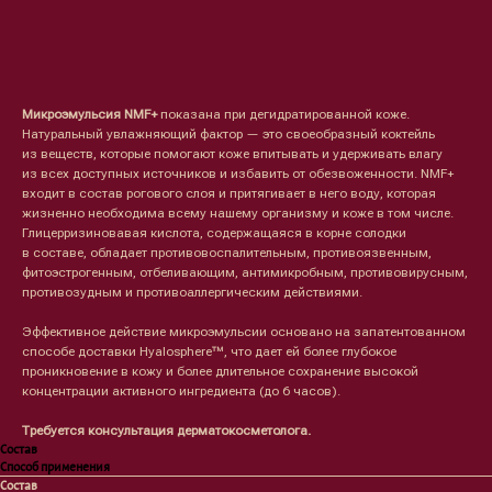
Оформить предзаказ →
Микроэмульсия NMF+
показана при дегидратированной коже.
Натуральный увлажняющий фактор — это своеобразный коктейль
из веществ, которые помогают коже впитывать и удерживать влагу
из всех доступных источников и избавить от обезвоженности. NMF+
входит в состав рогового слоя и притягивает в него воду, которая
жизненно необходима всему нашему организму и коже в том числе.
Глицерризиновавая кислота, содержащаяся в корне солодки
в составе, обладает противовоспалительным, противоязвенным,
фитоэстрогенным, отбеливающим, антимикробным, противовирусным,
противозудным и противоаллергическим действиями.
Эффективное действие микроэмульсии основано на запатентованном
Лицо
Тело
способе доставки Hyalosphere™, что дает ей более глубокое
проникновение в кожу и более длительное сохранение высокой
Проблемы
Проблемы
концентрации активного ингредиента (до 6 часов).
Очищение
Кремы
Увлажнение/питание
Лосьоны
Требуется консультация дерматокосметолога.
Сыворотки/ эссенции
Очищение
Состав
Ретинол
Шея и зона декольте
Способ применения
Защита от солнца
Пилинги/масла
Состав