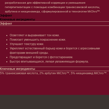
разработанная для эффективной коррекции и уменьшения
гиперпигментации с помощью комбинации транексамовой кислоты,
Лицо
Тело
арбутина и ниацинамида, сформулированной в технологии MiChro™.
Эффект
Проблемы
Проблемы
Ключевые ингредиенты
Очищение
Кремы
Эффект
Увлажнение/питание
Лосьоны
Сыворотки/ эссенции
Очищение
Ретинол
Шея и зона декольте
Осветляет и выравнивает тон кожи.
Защита от солнца
Пилинги/масла
Помогает уменьшить покраснение кожи.
Тонизация
Уход за руками
Улучшает текстуру кожи.
Восстановление
Уход за ногами
Укрепляет естественный барьер кожи и борется с агрессивными
факторами внешней среды.
Маски и патчи
Средства для ванны
Предотвращает и борется с фотостарением.
Уход за губами
Гаджеты
Быстро впитывающаяся, легкая увлажняющая формула.
Декоротивная косметика
Сертификаты
Волосы
Ключевые ингредиенты
5% транексамовая кислота, 2% арбутин MiChro™, 5% ниацинамид MiChro™.
Наборы
Проблемы
Шампуни
Кондиционеры/бальзамы
Маски/скрабы
Сыворотки/лосьоны
Спреи
Средства для укладки