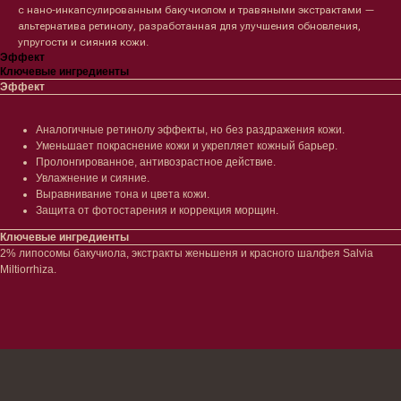
с нано-инкапсулированным бакучиолом и травяными экстрактами —
альтернатива ретинолу, разработанная для улучшения обновления,
Лицо
Тело
упругости и сияния кожи.
Эффект
Проблемы
Проблемы
Ключевые ингредиенты
Очищение
Кремы
Эффект
Увлажнение/питание
Лосьоны
Сыворотки/ эссенции
Очищение
Ретинол
Шея и зона декольте
Аналогичные ретинолу эффекты, но без раздражения кожи.
Защита от солнца
Пилинги/масла
Уменьшает покраснение кожи и укрепляет кожный барьер.
Тонизация
Уход за руками
Пролонгированное, антивозрастное действие.
Восстановление
Уход за ногами
Увлажнение и сияние.
Выравнивание тона и цвета кожи.
Маски и патчи
Средства для ванны
Защита от фотостарения и коррекция морщин.
Уход за губами
Гаджеты
Декоротивная косметика
Ключевые ингредиенты
Сертификаты
Волосы
2% липосомы бакучиола, экстракты женьшеня и красного шалфея Salvia
Miltiorrhiza.
Наборы
Проблемы
Шампуни
Кондиционеры/бальзамы
Маски/скрабы
Сыворотки/лосьоны
Спреи
Средства для укладки