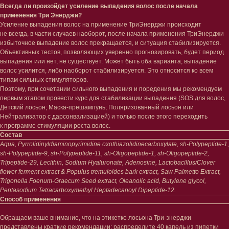
Всегда ли произойдет усиление выпадения волос после начала
применения Три Энерджи?
Усиление выпадения волос на применение ТриЭнерджи происходит
не всегда, в части случаев наоборот, после начала применения ТриЭнерджи
избыточное выпадение волос прекращается, и ситуация стабилизируется.
Объективных тестов, позволяющих уверенно прогнозировать, будет период
выпадения или нет, не существует. Может быть оба варианта, выпадение
волос усилится, либо наоборот стабилизируется. Это относится ко всем
типам сильных стимуляторов.
Поэтому, при сочетании сильного выпадения и поредения мы рекомендуем
первым этапом провести курс для стабилизации выпадения (SOS для волос,
Детский лосьон; Маска-прешампунь; Поляризованный лосьон или
Нейтрализатор с дарсонвализацией) и только после этого переходить
к программе стимуляции роста волос.
Состав
Aqua, Pyrrolidinyldiaminopyrimidine oxothiazolidinecarboxylate, sh-Polypeptide-1,
sh-Polypeptide-9, sh-Polypeptide-11, sh-Oligopeptide-1, sh-Oligopeptide-2,
Tripeptide-29, Lecithin, Sodium Hyaluronate, Adenosine, Lactobacillus/Clover
flower ferment extract & Populus tremuloides bark extract, Saw Palmetto Extract,
Trigonella Foenum-Graecum Seed extract, Oleanolic acid, Butylene glycol,
Pentasodium Tetracarboxymethyl Heptadecanoyl Dipeptide-12.
Способ применения
Обращаем ваше внимание, что на этикетке лосьона Три-энерджи
представлены краткие рекомендации: распределите 40 капель из пипетки