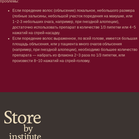
проблемы:
Клиентам
Если поредение волос (облысение) локальное, небольшого размера
Система лояльности
(лобные залысины, небольшой участок поредения на макушке, или
Доставка и самовывоз
1−2-3 небольших очага, например, при гнездной алопеции),
Оплата и возврат
достаточно использовать препарат в количестве 1/3 пипетки или 4−5
Согласие на обработку
нажатий на спрей-насадку.
персональных данных
Если поредение волос выраженное, по всей голове, имеется большая
Политика
площадь облысения, или у пациента много очагов облысения
конфиденциальности
(например, при гнездной алопеции), необходимо большее количество
Договор оферта
препарата — набрать из флакона 2−3 раза по 1/3 пипетки, или
Реквизиты и контакты
произвести 8−10 нажатий на спрей-головку.
Подписаться
E-mail
→
Отправляя адрес электронной почты
вы соглашаетесь с политикой в отношении
обработки персональных данных
© 2025 Institute Store