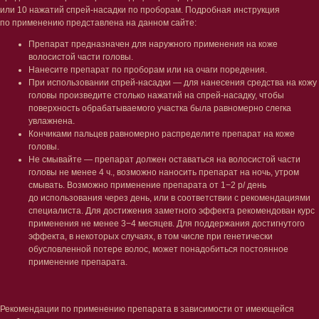
или 10 нажатий спрей-насадки по проборам. Подробная инструкция
по применению представлена на данном сайте:
Лицо
Тело
Препарат предназначен для наружного применения на коже
Проблемы
Проблемы
волосистой части головы.
Очищение
Кремы
Нанесите препарат по проборам или на очаги поредения.
Увлажнение/питание
Лосьоны
При использовании спрей-насадки — для нанесения средства на кожу
Сыворотки/ эссенции
Очищение
головы произведите столько нажатий на спрей-насадку, чтобы
Ретинол
Шея и зона декольте
поверхность обрабатываемого участка была равномерно слегка
Защита от солнца
Пилинги/масла
увлажнена.
Тонизация
Уход за руками
Кончиками пальцев равномерно распределите препарат на коже
Восстановление
Уход за ногами
головы.
Маски и патчи
Средства для ванны
Не смывайте — препарат должен оставаться на волосистой части
Уход за губами
Гаджеты
головы не менее 4 ч., возможно наносить препарат на ночь, утром
Декоротивная косметика
смывать. Возможно применение препарата от 1−2 р/ день
Сертификаты
Волосы
до использования через день, или в соответствии с рекомендациями
специалиста. Для достижения заметного эффекта рекомендован курс
Наборы
Проблемы
применения не менее 3−4 месяцев. Для поддержания достигнутого
Шампуни
эффекта, в некоторых случаях, в том числе при генетически
Кондиционеры/бальзамы
обусловленной потере волос, может понадобиться постоянное
Маски/скрабы
применение препарата.
Сыворотки/лосьоны
Спреи
Средства для укладки
Рекомендации по применению препарата в зависимости от имеющейся