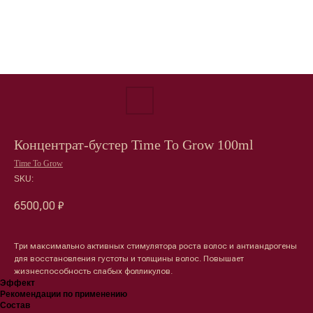
Концентрат-бустер Time To Grow 100ml
Time To Grow
SKU:
6500,00
₽
Три максимально активных стимулятора роста волос и антиандрогены
для восстановления густоты и толщины волос. Повышает
жизнеспособность слабых фолликулов.
Эффект
Рекомендации по применению
Состав