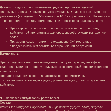
Данный продукт это исключительно средство
против
выпадения!
Наносить 1−2 раза в день на чистую кожу головы, до легкого равномерного
увлажнения (в среднем 40−50 капель или 10−12 спрей нажатий). По волосам
Лицо
Тело
не распределять. Начать применение при первых признаках облысения.
Проблемы
Проблемы
При остром — использовать препарат в течение всего периода
Очищение
Кремы
действия неблагоприятных факторов, способствующих выпадению
Увлажнение/питание
Лосьоны
волос.
Сыворотки/ эссенции
Очищение
При хроническом - применять ежедневно, 3−4 мес; далее —
Ретинол
Шея и зона декольте
в поддерживающем режиме, без ограничений по времени.
Защита от солнца
Пилинги/масла
Тонизация
Уход за руками
Важно знать
Восстановление
Уход за ногами
Маски и патчи
Средства для ванны
Предупредить и замедлить выпадение волос, уже перешедших в фазу
Уход за губами
Гаджеты
телогена (выпадения). Предупредить преждевременный переход в телоген
Декоротивная косметика
новых волос.
Сертификаты
Препарат содержит вещества растительного происхождения,
Волосы
противовоспалительного, вяжущего, успокаивающего, стабилизирующего
Наборы
Проблемы
действия.
Шампуни
Кондиционеры/бальзамы
Маски/скрабы
*НЕ является стимулятором роста волос!
Сыворотки/лосьоны
Состав
Спреи
Water, Ethoxydiglycol, Polysorbate-20, Dipotassium glycyrrhizinate, Butylene