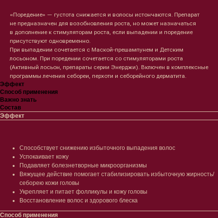
«Поредение» — густота снижается и волосы истончаются. Препарат
не предназначен для возобновления роста, но может назначаться
в дополнение к стимуляторам роста, если выпадении и поредение
присутствуют одновременно.
При выпадении сочетается с Маской-прешампунем и Детским
лосьоном. При поредении сочетается со стимуляторами роста
(Активный лосьон, препараты серии Энерджи). Включен в комплексные
программы лечения себореи, перхоти и себорейного дерматита.
Эффект
Способ применения
Важно знать
Состав
Эффект
Способствует снижению избыточного выпадения волос
Успокаивает кожу
Подавляет болезнетворные микроорганизмы
Вяжущее действие помогает стабилизировать избыточную жирность/
себорею кожи головы
Укрепляет и питает фолликулы и кожу головы
Восстановление волос и здорового блеска
Способ применения