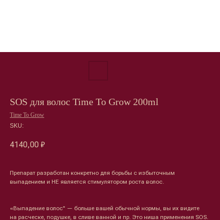
SOS для волос Time To Grow 200ml
Time To Grow
SKU:
4140,00
₽
Препарат разработан конкретно для борьбы с избыточным
выпадением и НЕ является стимулятором роста волос.
«Выпадение волос" — больше вашей обычной нормы, вы их видите
на расческе, подушке, в сливе ванной и пр. Это ниша применения SOS.