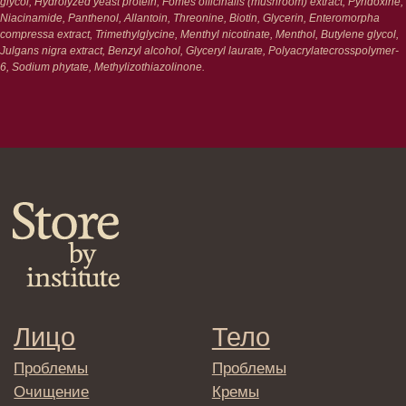
Средства для укладки
glycol, Hydrolyzed yeast protein, Fomes officinalis (mushroom) extract, Pyridoxine,
Niacinamide, Panthenol, Allantoin, Threonine, Biotin, Glycerin, Enteromorpha
compressa extract, Trimethylglycine, Menthyl nicotinate, Menthol, Butylene glycol,
Клиентам
Julgans nigra extract, Benzyl alcohol, Glyceryl laurate, Polyacrylatecrosspolymer-
6, Sodium phytate, Methylizothiazolinone.
Система лояльности
Доставка и самовывоз
Оплата и возврат
Согласие на обработку
персональных данных
Политика
конфиденциальности
Договор оферта
Реквизиты и контакты
Подписаться
E-mail
→
Отправляя адрес электронной почты
вы соглашаетесь с политикой в отношении
обработки персональных данных