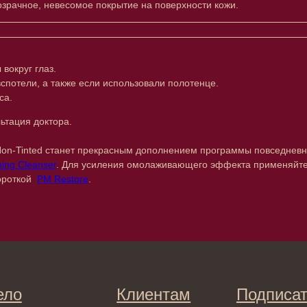
зрачное, невесомое покрытие на поверхности кожи.
вокруг глаз.
спотели, а также если использовали полотенце.
са.
ьтация доктора.
/Non-Tinted станет прекрасным дополнением программы повседневн
Клиентам
Подписаться
ing Cleanser
. Для усиления омолаживающего эффекта применяйте 
вороткой
PM Restore
.
E-mail
Система лояльности
Доставка и самовывоз
Оплата и возврат
Согласие на обработку
персональных данных
Отправляя адрес электронной поч
декольте
в отношении обработки персонал
Политика
сла
конфиденциальности
ами
Договор оферта
ами
Реквизиты и контакты
ля ванны
ты