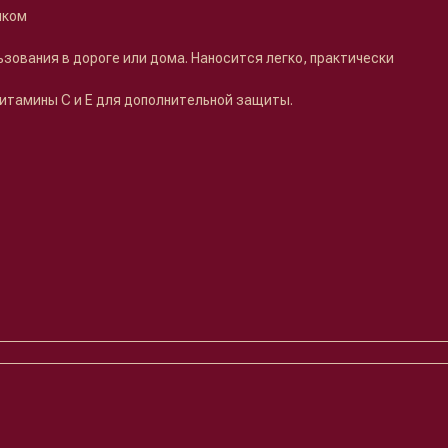
нком
зования в дороге или дома. Наносится легко, практически
тамины C и E для дополнительной защиты.