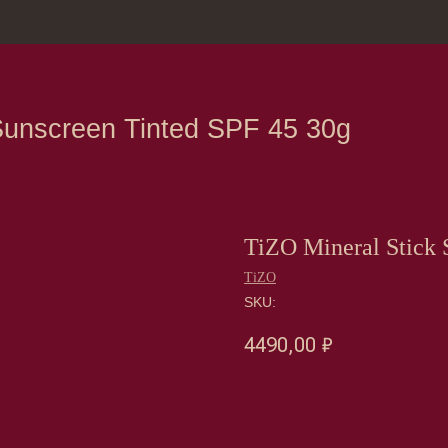
зина
Москва, Нов
creen Tinted SPF 45 30g
TiZO Mineral Stick 
TiZO
SKU:
4490,00
₽
Оформить предзаказ →