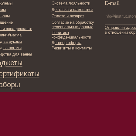
фикаты
ы