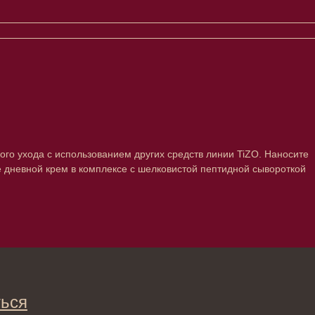
ого ухода с использованием других средств линии TiZO. Наносите
дневной крем в комплексе с шелковистой пептидной сывороткой
→
ты вы соглашаетесь с политикой
ьных данных