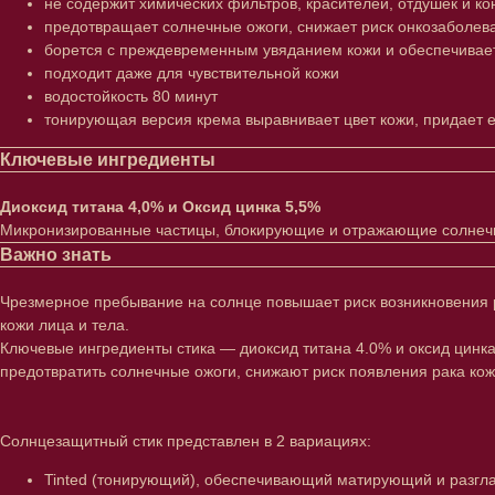
не содержит химических фильтров, красителей, отдушек и ко
предотвращает солнечные ожоги, снижает риск онкозаболев
борется с преждевременным увяданием кожи и обеспечивае
подходит даже для чувствительной кожи
водостойкость 80 минут
тонирующая версия крема выравнивает цвет кожи, придает ей
Ключевые ингредиенты
Диоксид титана 4,0% и Оксид цинка 5,5%
Микронизированные частицы, блокирующие и отражающие солнечны
Важно знать
Чрезмерное пребывание на солнце повышает риск возникновения р
кожи лица и тела.
Ключевые ингредиенты стика — диоксид титана 4.0% и оксид цинк
предотвратить солнечные ожоги, снижают риск появления рака ко
Солнцезащитный стик представлен в 2 вариациях:
Tinted (тонирующий), обеспечивающий матирующий и разг