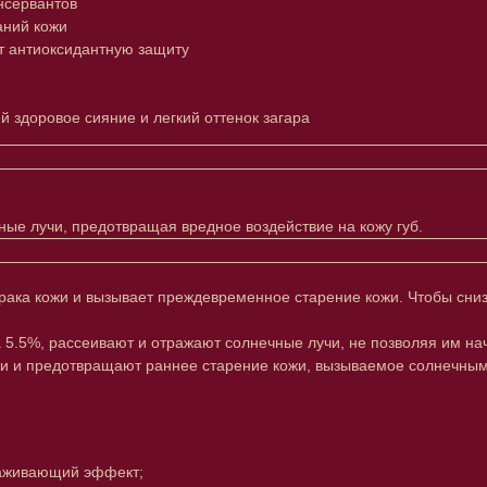
нсервантов
аний кожи
т антиоксидантную защиту
 здоровое сияние и легкий оттенок загара
е лучи, предотвращая вредное воздействие на кожу губ.
ака кожи и вызывает преждевременное старение кожи. Чтобы сниз
а 5.5%, рассеивают и отражают солнечные лучи, не позволяя им н
жи и предотвращают раннее старение кожи, вызываемое солнечным
лаживающий эффект;