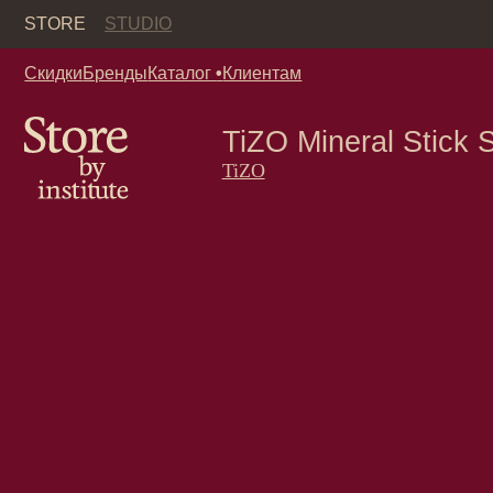
Кор
STORE
STUDIO
Скидки
Бренды
Каталог
•
Клиентам
TiZO Mineral Stick Suns
TiZO