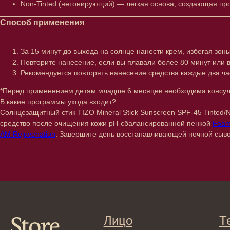
Non-Tinted (нетонирующий) — легкая основа, создающая про
Способ применения
За 15 минут до выхода на солнце нанести крем, избегая зоны 
Повторите нанесение, если вы плавали более 80 минут или в
Рекомендуется повторять нанесение средства каждые два ча
*Перед применением детям младше 6 месяцев необходима консул
В какие программы ухода входит?
Солнцезащитный стик TIZO Mineral Stick Sunscreen SPF-45 Tinted
Лицо
Тело
средство после очищения кожи pH-сбалансированной пенкой
Foam
AM Rejuvenation
. Завершите день восстанавливающей ночной сы
Проблемы
Проблемы
Очищение
Кремы
Увлажнение/питание
Лосьоны
Сыворотки/ эссенции
Очищение
Ретинол
Шея и зона 
Защита от солнца
Пилинги/ма
Тонизация
Уход за рук
Восстановление
Уход за ног
Маски и патчи
Средства д
Уход за губами
Гадже