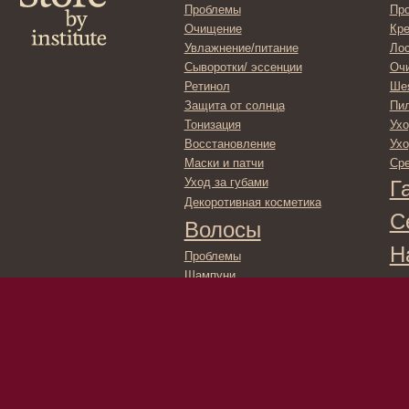
Декоротивная косметика
Серти
Волосы
Набор
Проблемы
Шампуни
Кондиционеры/бальзамы
Маски/скрабы
Сыворотки/лосьоны
Спреи
Средства для укладки