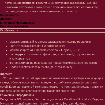
Комбинация пептидов, растительных экстрактов (Водоросли, Бузины
и морских экстрактов) совместно с Кофеином помогают сделать кожу
плотнее, разгладить морщинки и уменьшить отечность.
Особенности
Эффект
Ключевые ингредиенты
Способ применения
Особенности
Мультипептидный комплекс разглаживает мелкие морщинки
Растительные экстракты уплотняют кожу
Мягкая защита от широкого спектра УФ-лучей, SPF20
Не содержит химических фильтров, красителей, отдушек, масел
и консервантов
Лицо
Тело
Фотостабилен, не разрушается под действием солнечного света
Селен обеспечивает антиоксидантную защиту
Проблемы
Проблемы
Очищение
Кремы
Эффект
Увлажнение/питание
Лосьоны
TIZO Eye Renewal SPF 20 укрепляет и разглаживает кожу, бережно защищая
Сыворотки/ эссенции
Очищение
нежную область вокруг глаз от вредного воздействия ультрафиолетовых
Ретинол
Шея и зона декольте
лучей. Крем шелковистой текстуры, незаметно ложится, не мешает макияжу.
Защита от солнца
Пилинги/масла
Предназначен для использования в области вокруг глаз.
Тонизация
Уход за руками
Ключевые ингредиенты
Восстановление
Уход за ногами
Оксид цинка 9%, Кофеин, Экстракт водорослей Corallina Officinalis и Ундарии,
Маски и патчи
Средства для ванны
Мультипептидный комплекс, Фермент селена, Экстракт бузины.