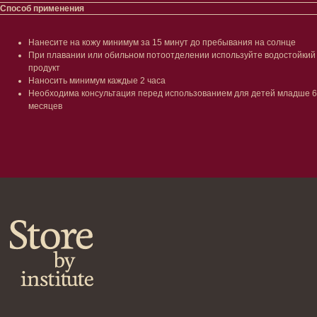
Уход за губами
Гаджеты
Способ применения
Декоротивная косметика
Сертификаты
Волосы
Нанесите на кожу минимум за 15 минут до пребывания на солнце
Наборы
При плавании или обильном потоотделении используйте водостойкий
Проблемы
продукт
Шампуни
Наносить минимум каждые 2 часа
Кондиционеры/бальзамы
Необходима консультация перед использованием для детей младше 6
Маски/скрабы
месяцев
Сыворотки/лосьоны
Спреи
Средства для укладки
Клиентам
Система лояльности
Доставка и самовывоз
Оплата и возврат
Согласие на обработку
персональных данных
Политика
конфиденциальности
Договор оферта
Реквизиты и контакты
Подписаться