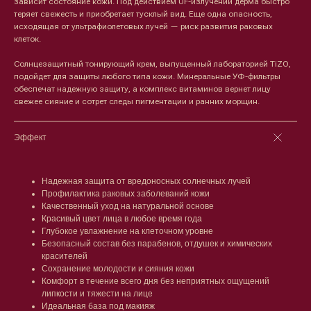
зависит состояние кожи. Под действием UF-излучений дерма быстро
теряет свежесть и приобретает тусклый вид. Еще одна опасность,
исходящая от ультрафиолетовых лучей — риск развития раковых
клеток.
Солнцезащитный тонирующий крем, выпущенный лабораторией TiZO,
подойдет для защиты любого типа кожи. Минеральные УФ-фильтры
обеспечат надежную защиту, а комплекс витаминов вернет лицу
свежее сияние и сотрет следы пигментации и ранних морщин.
Эффект
Надежная защита от вредоносных солнечных лучей
Лицо
Тело
Профилактика раковых заболеваний кожи
Качественный уход на натуральной основе
Проблемы
Проблемы
Красивый цвет лица в любое время года
Очищение
Кремы
Глубокое увлажнение на клеточном уровне
Увлажнение/питание
Лосьоны
Безопасный состав без парабенов, отдушек и химических
Сыворотки/ эссенции
Очищение
красителей
Ретинол
Шея и зона декольте
Сохранение молодости и сияния кожи
Защита от солнца
Пилинги/масла
Комфорт в течение всего дня без неприятных ощущений
Тонизация
Уход за руками
липкости и тяжести на лице
Восстановление
Уход за ногами
Идеальная база под макияж