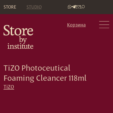
STORE
STUDIO
•
Корзина
TiZO Photoceutical
Foaming Cleancer 118ml
TiZO