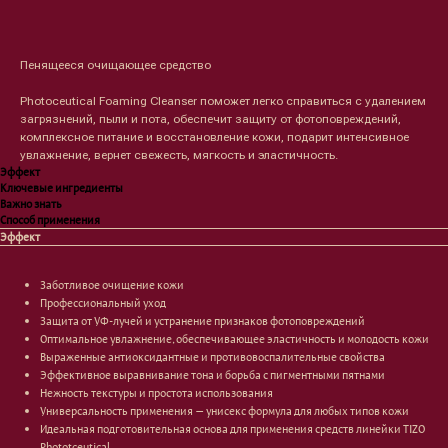
Оформить предзаказ →
Пенящееся очищающее средство
Photoceutical Foaming Cleanser поможет легко справиться с удалением
загрязнений, пыли и пота, обеспечит защиту от фотоповреждений,
комплексное питание и восстановление кожи, подарит интенсивное
увлажнение, вернет свежесть, мягкость и эластичность.
Эффект
Ключевые ингредиенты
Важно знать
Способ применения
Эффект
Заботливое очищение кожи
Профессиональный уход
Защита от УФ-лучей и устранение признаков фотоповреждений
Оптимальное увлажнение, обеспечивающее эластичность и молодость кожи
Выраженные антиоксидантные и противовоспалительные свойства
Эффективное выравнивание тона и борьба с пигментными пятнами
Нежность текстуры и простота использования
Универсальность применения — унисекс формула для любых типов кожи
Идеальная подготовительная основа для применения средств линейки TIZO
Phototceutical