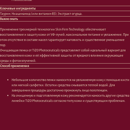
Ключевые ингредиенты
Таурин; Ниацинамид (или витамин В3); Экстракт огурца.
Важно знать
Лицо
Тело
Применение трехмерной технологии Skin Firm Technology обеспечивает
Проблемы
Проблемы
восстановление и защиту кожи от УФ-лучей, максимальное питание и увлажнение. При
Очищение
Кремы
этом отсутствие в составе масел гарантирует матовость и существенное уменьшение
Увлажнение/питание
Лосьоны
пор.
Сыворотки/ эссенции
Очищение
Очищающая пенка от TiZO Photoceuticals представляет собой идеальный вариант для
Ретинол
Шея и зона декольте
восстановления кожи и её эффективной защиты от вредного влияния окружающее
Защита от солнца
Пилинги/масла
среды и фотоизлучений.
Тонизация
Уход за руками
Способ применения
Восстановление
Уход за ногами
Маски и патчи
Средства для ванны
Небольшое количество пенки наносится на увлажненную кожу с помощью кисти
Уход за губами
Гаджеты
или мягкой салфетки. Остатки средства смываются теплой водой. Для
Декоротивная косметика
Сертификаты
завершения процедуры достаточно промокнуть лицо полотенцем.
Волосы
На очищенную и подготовленную кожу рекомендуется наносить другие средства
Наборы
линейки TiZO Photoceuticals согласно типу кожи и существующим проблемам.
Проблемы
Шампуни
Кондиционеры/бальзамы
Маски/скрабы
Сыворотки/лосьоны
Спреи