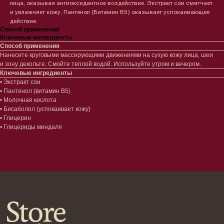
Лицо
Тело
лица, оказывая антиоксидантное воздействие. Экстракт cои смягчает
и увлажняет кожу. Пантенол (Витамин В5) оказывает успокаивающее
Проблемы
Проблемы
действие.
Очищение
Кремы
Способ применения
Увлажнение/питание
Лосьоны
Ключевые ингредиенты
Сыворотки/ эссенции
Очищение
Способ применения
Ретинол
Шея и зона декольте
Нанесите круговыми массирующими движениями на сухую кожу лица, шеи
Защита от солнца
Пилинги/масла
и зону декольте. Смойте теплой водой. Используйте утром и вечером.
Ключевые ингредиенты
Тонизация
Уход за руками
• Экстракт сои
Восстановление
Уход за ногами
• Пантенол (витамин B5)
Маски и патчи
Средства для ванны
• Молочная кислота
Уход за губами
Гаджеты
• Бисаболол (успокаивает кожу)
Декоротивная косметика
• Глицерин
Сертификаты
Волосы
• Глицериды миндаля
Наборы
Проблемы
Шампуни
Кондиционеры/бальзамы
Маски/скрабы
Сыворотки/лосьоны
Спреи
Средства для укладки
Клиентам