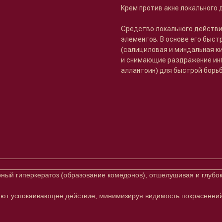
Крем против акне локального
Средство локального действи
элементов. В основе его бы
(салициловая и миндальная к
и снимающие раздражение инг
аллантоин) для быстрой борь
ный гиперкератоз (образование комедонов), отшелушивая и глубо
ают успокаивающее действие, минимизируя видимость покраснений