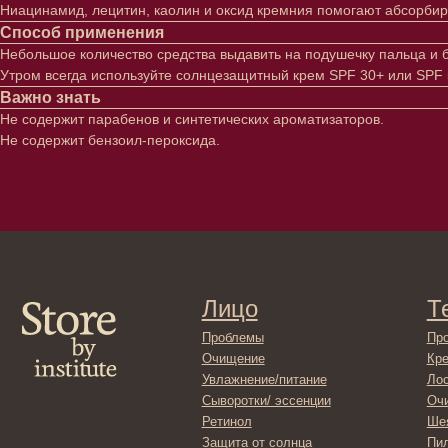
Ниацинамид, лецитин, каолин и оксид кремния помогают абсорбир
Способ применения
Небольшое количество средства выдавить на подушечку пальца и б
Утром всегда используйте солнцезащитный крем SPF 30+ или SP
Важно знать
Не содержит парабенов и синтетических ароматизаторов.
Не содержит бензоил-пероксида.
Лицо
Тело
Проблемы
Проблемы
Очищение
Кремы
Увлажнение/питание
Лосьоны
Сыворотки/ эссенции
Очищение
Ретинол
Шея и зона 
Защита от солнца
Пилинги/ма
Тонизация
Уход за рук
Восстановление
Уход за ног
Маски и патчи
Средства д
Уход за губами
Гадже
Декоротивная косметика
Серти
Волосы
Набор
Проблемы