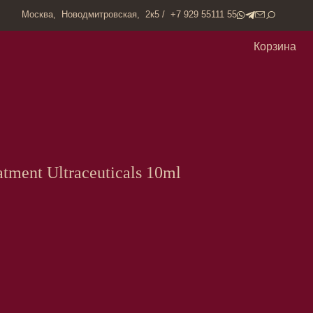
одмитровская, 2к5 / +7 929 55111 55
Корзина
atment Ultraceuticals 10ml