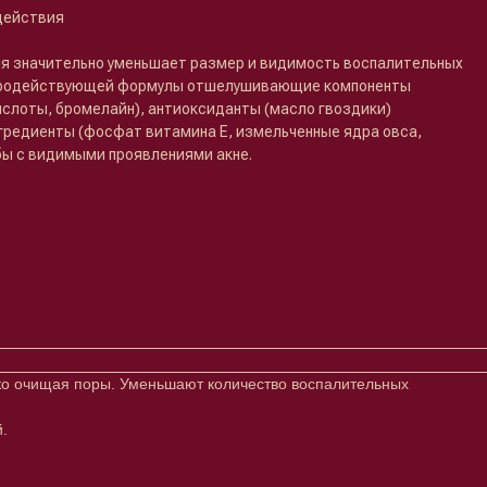
 действия
я значительно уменьшает размер и видимость воспалительных
стродействующей формулы отшелушивающие компоненты
ислоты, бромелайн), антиоксиданты (масло гвоздики)
редиенты (фосфат витамина Е, измельченные ядра овса,
бы с видимыми проявлениями акне.
ко очищая поры. Уменьшают количество воспалительных
.