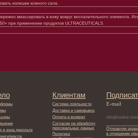
овать излишки кожного сала.
ережно вмассировать в кожу вокруг воспалительного элемента. Исп
F 50+ при применении продуктов ULTRACEUTICALS.
Клиентам
Подписаться
E-mail
Система лояльности
Доставка и самовывоз
Оплата и возврат
Согласие на обработку
персональных данных
Отправляя адрес электронной поч
декольте
в отношении обработки персонал
Политика
сла
конфиденциальности
ами
Договор оферта
ами
Реквизиты и контакты
ля ванны
ты
фикаты
ы