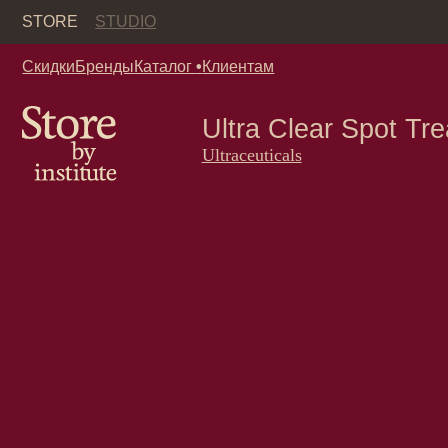
Кор
STORE
STUDIO
Скидки
Бренды
Каталог
•
Клиентам
Ultra Clear Spot Treatme
Ultraceuticals