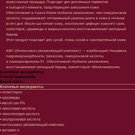
агрессивных процедур. Подходит для длительных перелетов
и холодного климата, предотвращает шелушение кожи.
Обеспечивает в 4 раза более глубокое увлажнение, чем гиалуроновая
кислота; поддерживает оптимальный уровень влаги в коже в течение
всего дня. Масло ши питает кожу, восполняет дефицит кожного сала,
холестерол, церамиды и жирные кислоты восстанавливают липидный
барьер.
Этот продукт подходит для сухой, очень сухой и чувствительной кожи.
AMC (Интенсивно увлажняющий комплекс) — комбинация глицерина,
пирролидонкарбоната, трехазола, гиалуроновой кислоты
и поликватерниума-51. Обеспечивает глубокое увлажнение,
восстанавливает липидный барьер, препятствует обезвоживанию.
Лицо
Тело
Ключевые ингредиенты
Способ применения
Проблемы
Проблемы
Важно знать
Очищение
Кремы
Ключевые ингредиенты
Увлажнение/питание
Лосьоны
• холестерол
Сыворотки/ эссенции
Очищение
• церамиды
Ретинол
Шея и зона декольте
• масло ши 4%
Защита от солнца
Пилинги/масла
• линолевая кислота
Тонизация
Уход за руками
• линоленовая кислота
Восстановление
Уход за ногами
• гиалуроновая кислота
Маски и патчи
Средства для ванны
• интенсивно увлажняющий комплекс
• витамин е
Уход за губами
Гаджеты