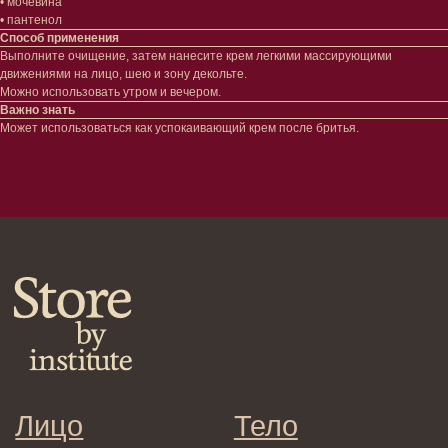
• мочевина
Декоротивная косметика
Сертификаты
• пантенол
Волосы
Способ применения
Наборы
Выполните очищение, затем нанесите крем легкими массирующими
Проблемы
движениями на лицо, шею и зону декольте.
Шампуни
Можно использовать утром и вечером.
Кондиционеры/бальзамы
Важно знать
Маски/скрабы
Может использоваться как успокаивающий крем после бритья.
Сыворотки/лосьоны
Спреи
Средства для укладки
Клиентам
Система лояльности
Доставка и самовывоз
Оплата и возврат
Согласие на обработку
персональных данных
Политика
конфиденциальности
Договор оферта
Реквизиты и контакты
Подписаться
E-mail