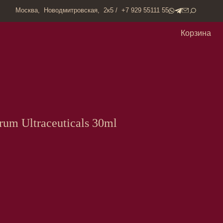
одмитровская, 2к5 / +7 929 55111 55
Корзина
erum Ultraceuticals 30ml