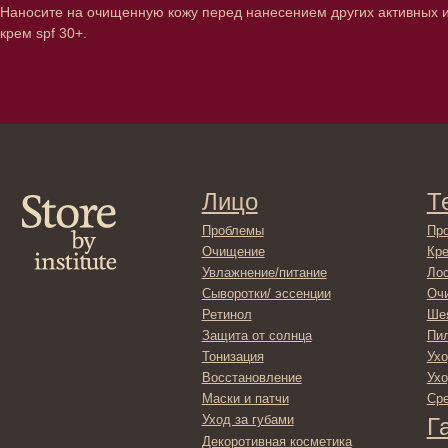
Наносите на очищенную кожу перед нанесением других активных ил
крем spf 30+.
Лицо
Тело
Проблемы
Проблемы
Очищение
Кремы
Увлажнение/питание
Лосьоны
Сыворотки/ эссенции
Очищение
Ретинол
Шея и зона 
Защита от солнца
Пилинги/ма
Тонизация
Уход за рук
Восстановление
Уход за ног
Маски и патчи
Средства д
Уход за губами
Гадже
Декоротивная косметика
Серти
Волосы
Набор
Проблемы
Шампуни
Кондиционеры/бальзамы
Маски/скрабы
Сыворотки/лосьоны
Спреи