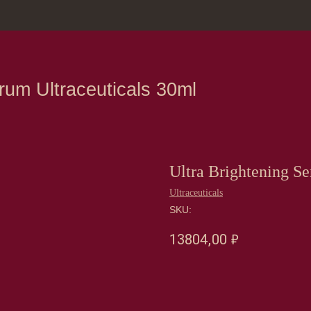
зина
Москва, Нов
Ultraceuticals 30ml
Ultra Brightening S
Ultraceuticals
SKU:
13804,00
₽
Оформить предзаказ →