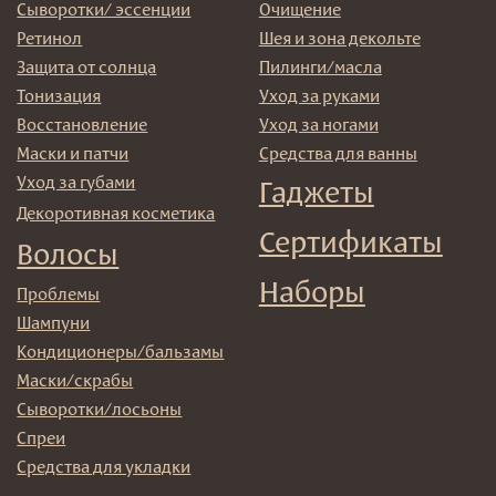
Подписаться
E-mail
→
Отправляя адрес электронной почты вы соглашаетесь
с политикой в отношении обработки персональных
данных
© 2025 Institute Store