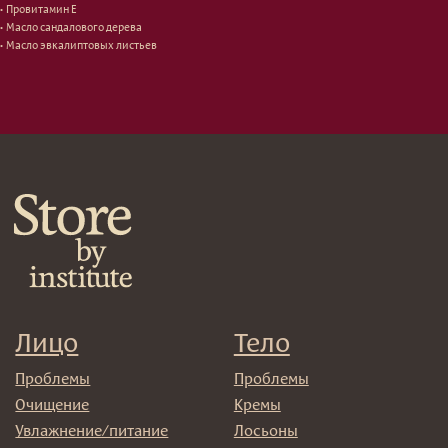
• Провитамин Е
Восстановление
Уход за ногами
• Масло сандалового дерева
Маски и патчи
Средства для ванны
• Масло эвкалиптовых листьев
Уход за губами
Гаджеты
Декоротивная косметика
Сертификаты
Волосы
Наборы
Проблемы
Шампуни
Кондиционеры/бальзамы
Маски/скрабы
Сыворотки/лосьоны
Спреи
Средства для укладки
Клиентам
Система лояльности
Доставка и самовывоз
Оплата и возврат
Согласие на обработку
персональных данных
Политика
конфиденциальности
Договор оферта
Реквизиты и контакты