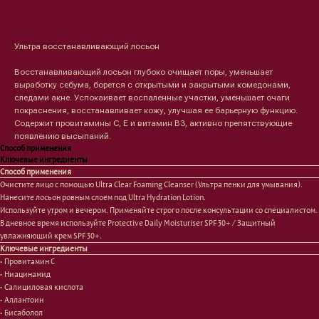
Оформить предзаказ →
Ультра восстанавливающий лосьон
Восстанавливающий лосьон глубоко очищает поры, уменьшает
выработку себума, борется с открытыми и закрытыми комедонами,
следами акне. Успокаивает воспаленные участки, уменьшает очаги
покраснения, восстанавливает кожу, улучшая ее барьерную функцию.
Содержит провитамины С, Е и витамин В3, активно препятствующие
появлению высыпаний.
Способ применения
Ключевые ингредиенты
Способ применения
Очистите лицо с помощью Ultra Clear Foaming Cleanser (Ультра пенки для умывания).
Нанесите лосьон ровным слоем под Ultra Hydration Lotion.
Используйте утром и вечером. Применяйте строго после консультации со специалистом.
Лицо
Тело
В дневное время используйте Protective Daily Moisturiser SPF 30+ / Защитный
увлажняющий крем SPF 30+.
Проблемы
Проблемы
Ключевые ингредиенты
Очищение
Кремы
• Провитамин С
Увлажнение/питание
Лосьоны
• Ниацинамид
Сыворотки/ эссенции
Очищение
• Cалициловая кислота
Ретинол
Шея и зона декольте
• Аллантоин
Защита от солнца
Пилинги/масла
• Бисаболол
Тонизация
Уход за руками