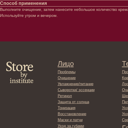
Способ применения
Выполните очищение, затем нанесите небольшое количество крема 
Используйте утром и вечером.
Лицо
Тело
Проблемы
Проблемы
Очищение
Кремы
Увлажнение/питание
Лосьоны
Сыворотки/ эссенции
Очищение
Ретинол
Шея и зона 
Защита от солнца
Пилинги/ма
Тонизация
Уход за рук
Восстановление
Уход за ног
Маски и патчи
Средства д
Уход за губами
Гадже
Декоротивная косметика
Серти
Волосы
Набор
Проблемы
Шампуни
Кондиционеры/бальзамы
Маски/скрабы
Сыворотки/лосьоны