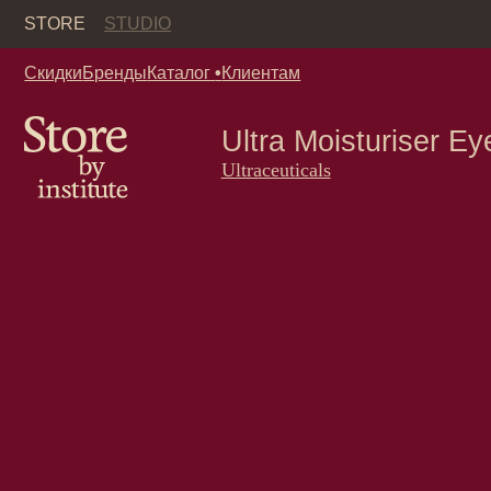
Кор
STORE
STUDIO
Скидки
Бренды
Каталог
•
Клиентам
Ultra Moisturiser Eye Cr
Ultraceuticals