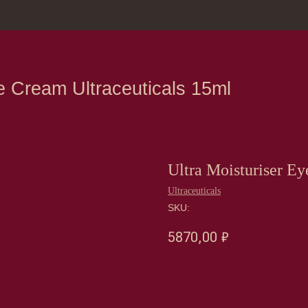
зина
Москва, Нов
eam Ultraceuticals 15ml
Ultra Moisturiser E
Ultraceuticals
SKU:
5870,00
₽
Оформить предзаказ →