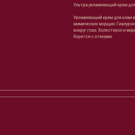
Ультра увлажняющий крем для
Увлажняющий крем для кожи в
мимических морщин. Гиалурон
вокруг глаз. Холестерол и жи
борется с отеками.