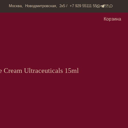
одмитровская, 2к5 / +7 929 55111 55
Корзина
ye Cream Ultraceuticals 15ml