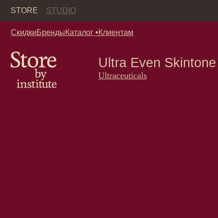
Кор
STORE
STUDIO
Скидки
Бренды
Каталог
•
Клиентам
Ultra Even Skintone Smo
Ultraceuticals