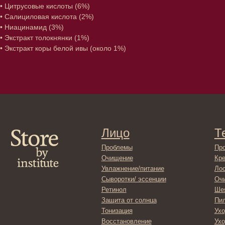
• Цитрусовые кислоты (6%)
• Салициловая кислота (2%)
• Ниацинамид (3%)
• Экстракт толокнянки (1%)
• Экстракт коры белой ивы (около 1%)
Лицо
Тело
Проблемы
Проблемы
Очищение
Кремы
Увлажнение/питание
Лосьоны
Сыворотки/ эссенции
Очищение
Ретинол
Шея и зона 
Защита от солнца
Пилинги/ма
Тонизация
Уход за рук
Восстановление
Уход за ног
Маски и патчи
Средства д
Уход за губами
Гадже
Декоротивная косметика
Серти
Волосы
Набор
Проблемы
Шампуни
Кондиционеры/бальзамы