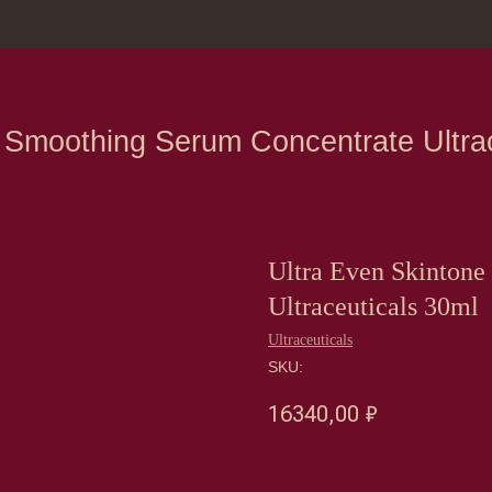
зина
Москва, Нов
othing Serum Concentrate Ultraceuticals
Ultra Even Skintone
Ultraceuticals 30ml
Ultraceuticals
SKU:
16340,00
₽
Оформить предзаказ →