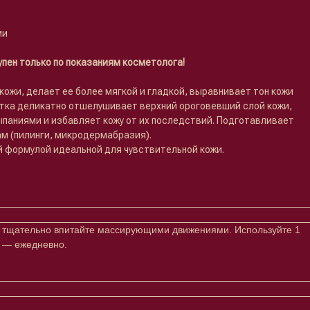
ми
пен только по показаниям косметолога!
ожи, делает ее более мягкой и гладкой, выравнивает тон кожи
отка деликатно отшелушивает верхний ороговевший слой кожи,
ыпаниями и избавляет кожу от их последствий. Подготавливает
ам (пилинги, микродермабразия).
й формулой идеальной для чувствительной кожи.
 и тщательно впитайте массирующими движениями. Используйте 1
е — ежедневно.